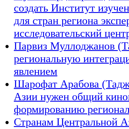
создать Институт изуче
для стран региона экспе
исследовательский цент
Парвиз Муллоджанов (Та
региональную интеграц
явлением
Шарофат Арабова (Тадж
Азии нужен общий киноп
формированию региона
Странам Центральной А