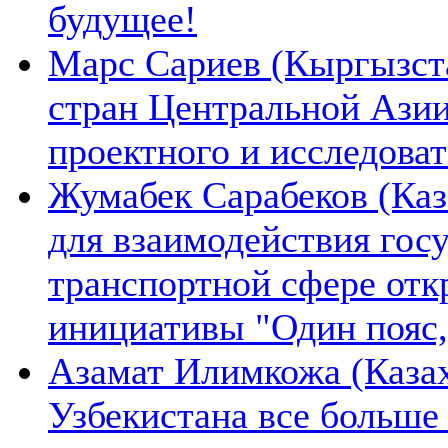
будущее!
Марс Сариев (Кыргызста
стран Центральной Ази
проектного и исследова
Жумабек Сарабеков (Каз
для взаимодействия гос
транспортной сфере отк
инициативы "Один пояс,
Азамат Илимкожа (Казах
Узбекистана все больше