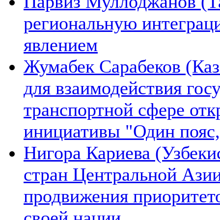
Парвиз Муллоджанов (Та
региональную интеграц
явлением
Жумабек Сарабеков (Каз
для взаимодействия гос
транспортной сфере отк
инициативы "Один пояс,
Нигора Кариева (Узбеки
стран Центральной Азии
продвижения приоритето
своей нации