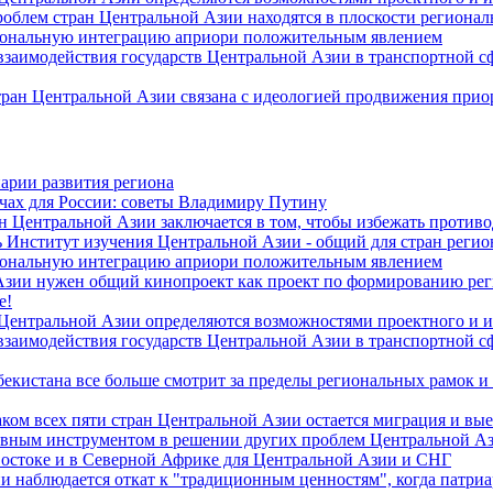
роблем стран Центральной Азии находятся в плоскости региона
гиональную интеграцию априори положительным явлением
 взаимодействия государств Центральной Азии в транспортной 
тран Центральной Азии связана с идеологией продвижения прио
арии развития региона
чах для России: советы Владимиру Путину
н Центральной Азии заключается в том, чтобы избежать против
 Институт изучения Центральной Азии - общий для стран регио
гиональную интеграцию априори положительным явлением
Азии нужен общий кинопроект как проект по формированию ре
е!
 Центральной Азии определяются возможностями проектного и 
 взаимодействия государств Центральной Азии в транспортной 
екистана все больше смотрит за пределы региональных рамок и
ом всех пяти стран Центральной Азии остается миграция и вые
лавным инструментом в решении других проблем Центральной А
Востоке и в Северной Африке для Центральной Азии и СНГ
и наблюдается откат к "традиционным ценностям", когда патри