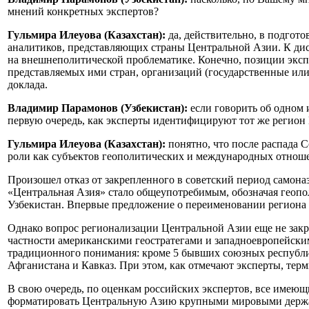
мнений конкретных экспертов?
Гульмира Илеуова (Казахстан):
да, действительно, в подгот
аналитиков, представляющих страны Центральной Азии. К дис
на внешнеполитической проблематике. Конечно, позиции эксп
представляемых ими стран, организаций (государственные или 
доклада.
Владимир Парамонов (Узбекистан):
если говорить об одном 
первую очередь, как эксперты идентифицируют тот же регион
Гульмира Илеуова (Казахстан):
понятно, что после распада 
роли как субъектов геополитических и международных отноше
Произошел отказ от закрепленного в советский период самона
«Центральная Азия» стало общеупотребимым, обозначая геопол
Узбекистан. Впервые предложение о переименовании региона 
Однако вопрос регионализации Центральной Азии еще не закр
частности американскими геостратегами и западноевропейски
традиционного понимания: кроме 5 бывших союзных республи
Афганистана и Кавказ. При этом, как отмечают эксперты, терм
В свою очередь, по оценкам российских экспертов, все име
форматировать Центральную Азию крупными мировыми держав