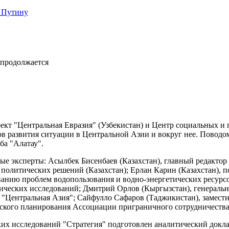
 Путину
 продолжается
кт "Центральная Евразия" (Узбекистан) и Центр социальных и 
 развития ситуации в Центральной Азии и вокруг нее. Поводом 
ба "Алатау".
е эксперты: Асылбек Бисенбаев (Казахстан), главный редактор 
 политических решений (Казахстан); Ерлан Карин (Казахстан), 
нию проблем водопользования и водно-энергетических ресурсо
гических исследований; Дмитрий Орлов (Кыргызстан), генеральн
а "Центральная Азия"; Сайфулло Сафаров (Таджикистан), замест
еского планирования Ассоциации приграничного сотрудничества
х исследований "Стратегия" подготовлен аналитический доклад 