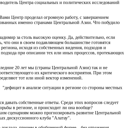
ководитель Центра социальных и политических исследований
Вами Центр проделал огромную работу, с завершением
иированных именно странами Центральной Азии. Что побудило
адимир за столь высокую оценку. Да, действительно, если
ь, что они в своем подавляющем большинстве готовятся
региона, исходя из собственных видения, подходов и
го подхода при описании тех или иных процессов, протекающих
ледние 20 лет мы (страны Центральной Азии) так и не
соответствующего их критического восприятия. При этом
ределяют тот или иной вектор изменений.
 "дефицит в анализе ситуации в регионе со стороны местных
я давать собственные ответы. Среди этих вопросов следует
орьбы в регионе, и происходит ли она вообще?
аким сценариям можно прогнозировать развитие Центральной
ках дискуссионного клуба "Алатау".
е доклада, причем в обобщенной форме – без отражения