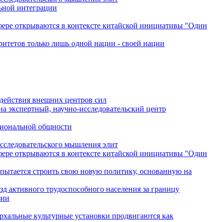
льной интеграции
сфере открываются в контексте китайской инициативы "Один
ритетов только лишь одной нации - своей нации
одействия внешних центров сил
на экспертный, научно-исследовательский центр
гиональной общности
исследовательского мышления элит
сфере открываются в контексте китайской инициативы "Один
 пытается строить свою новую политику, основанную на
зд активного трудоспособного населения за границу
зии
архальные культурные установки продвигаются как