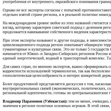
употребления от внутреннего, евразийского понимания границ
Однако не все эксперты согласны с попыткой противопостави
отдельно взятой стране региона, и в реальной политике никогда
На международном уровне любое из этих названий считается 
взгляд, которому характерен советский подход с делением ре
продолжается навязывание собственного видения характерист
При этом эксперты называют и другие подходы, в зависимости 
цивилизационного подхода регион охватывает обширную терр
гуманитарные и культурные связи. Это не только 5 государст
начинается от Южно- и Западно-Сибирских регионов России и 
единый энергетический, водный и транспортный комплекс. Та
Для самих стран, по мнению экспертов, важно сформировать со
корректности используемой терминологии, так как бесполезно 
геополитическая целесообразность и интерес конкретной держ
Более продуктивной представляется дискуссия о том, насколь
внутрирегиональных связей (экономических, политических, с
региональной идентичности, готовы ли центральноазиатские г
Владимир Парамонов (Узбекистан):
тем не менее, очевидно
значения в регионе политики основных игроков. В этой связи