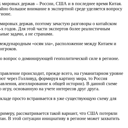
ех мировых держав – России, США и в последнее время Китая.
айно большое внимание в экспертной среде уделяется вопросу
гионе.
в мировых держав, поэтому зачастую разговоры о китайском
х годов. Для этой части экспертов более реалистичным
ные задачи, а не странами.
к международным «осям зла», расположение между Китаем и
игроков.
то вопрос о доминирующей геополитической силе в регионе.
равление происходит, прежде всего, на гуманитарном уровне
уют через Голливуд, формируя картину мира, то Россия
авления, апеллирование к общей истории). В данной схеме
 игру, основанную на учете интересов друг друга.
кладе просто встраивается в уже существующую схему для
примеру, рассматривается такой вариант, что США потеряли
ан. В этой ситуации инициативу в регионе может захватить