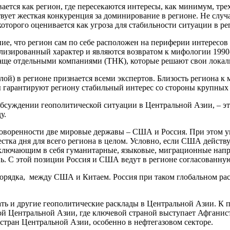
ается как регион, где пересекаются интересы, как минимум, тр
вует жесткая конкуренция за доминирование в регионе. Не случ
оторого оценивается как угроза для стабильности ситуации в ре
ние, что регион сам по себе расположен на периферии интересо
изированный характер и являются возвратом к мифологии 1990-
чаще отдельными компаниями (ТНК), которые решают свои локаль
лой) в регионе признается всеми экспертов. Близость региона 
ы гарантируют региону стабильный интерес со стороны крупных 
обсуждении геополитической ситуации в Центральной Азии, – э
у.
оворенности две мировые державы – США и Россия. При этом уп
естка дня для всего региона в целом. Условно, если США действ
включающим в себя гуманитарные, языковые, миграционные напр
ь. С этой позиции Россия и США ведут в регионе согласованную
порядка, между США и Китаем. Россия при таком глобальном рас
ать и другие геополитические расклады в Центральной Азии. К 
й Центральной Азии, где ключевой страной выступает Афганист
стран Центральной Азии, особенно в нефтегазовом секторе.