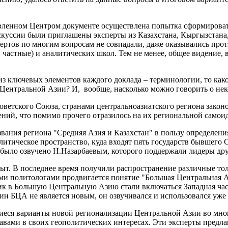
овленном Центром документе осуществлена попытка сформироват
куссии были приглашены эксперты из Казахстана, Кыргызстана
ертов по многим вопросам не совпадали, даже оказывались прот
частные) и аналитических школ. Тем не менее, общее видение, в
из ключевых элементов каждого доклада – терминологии, то как
 Центральной Азии? И, вообще, насколько можно говорить о н
Советского Союза, странами центральноазиатского региона зако
ний, что помимо прочего отразилось на их региональной само
звания региона "Средняя Азия и Казахстан" в пользу определени
итическое пространство, куда входят пять государств бывшего
было озвучено Н.Назарбаевым, которого поддержали лидеры др
ыт. В последнее время получили распространение различные то
ми политологами продвигается понятие "Большая Центральная А
к в Большую Центральную Азию стали включаться Западная част
ин БЦА не является новым, он озвучивался и использовался уже 
ющиеся варианты новой регионализации Центральной Азии во мн
ами в своих геополитических интересах. Эти эксперты предла