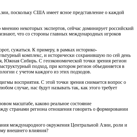
Азии, поскольку США имеет ясное представление о каждой
о мнению некоторых экспертов, сейчас доминирует российский
ризнают, что со стороны главных международных игроков
рот, сужаться. К примеру, в рамках историко-
льтурный комплекс, и исторически сохранившую по сей день
ия, Южная Сибирь. С геоэкономической точки зрения регион
раструктурный подход, при котором регион объединяется в
логии с учетом каждого из этих подходов.
дигмы восприятия. С этой точки зрения снимается вопрос о
бом случае, нас будут называть так, как этого требует
ровом масштабе, каково реальное состояние
между странами региона отношения говорить о формировании
мания международного окружения Центральной Азии, роли и
изму внешнего влияния?