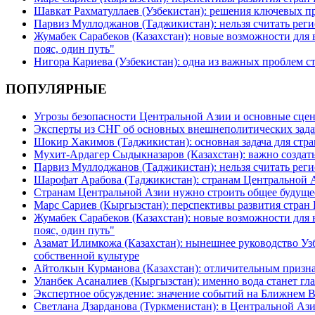
Шавкат Рахматуллаев (Узбекистан): решения ключевых п
Парвиз Муллоджанов (Таджикистан): нельзя считать ре
Жумабек Сарабеков (Казахстан): новые возможности для
пояс, один путь"
Нигора Кариева (Узбекистан): одна из важных проблем с
ПОПУЛЯРНЫЕ
Угрозы безопасности Центральной Азии и основные сцен
Эксперты из СНГ об основных внешнеполитических зада
Шокир Хакимов (Таджикистан): основная задача для стра
Мухит-Ардагер Сыдыкназаров (Казахстан): важно создать
Парвиз Муллоджанов (Таджикистан): нельзя считать ре
Шарофат Арабова (Таджикистан): странам Центральной 
Странам Центральной Азии нужно строить общее будуще
Марс Сариев (Кыргызстан): перспективы развития стран
Жумабек Сарабеков (Казахстан): новые возможности для
пояс, один путь"
Азамат Илимкожа (Казахстан): нынешнее руководство Узб
собственной культуре
Айтолкын Курманова (Казахстан): отличительным признак
Уланбек Асаналиев (Кыргызстан): именно вода станет г
Экспертное обсуждение: значение событий на Ближнем 
Светлана Дзарданова (Туркменистан): в Центральной Ази