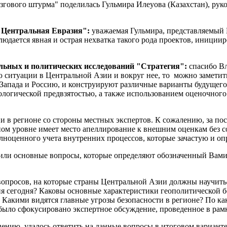
згового штурма" поделилась Гульмира Илеуова (Казахстан), ру
"Центральная Евразия":
уважаемая Гульмира, представляемый 
людается явная и острая нехватка такого рода проектов, иниц
альных и политических исследований "Стратегия":
спасибо Вл
 ситуации в Центральной Азии и вокруг нее, то можно заметит
апада и Россию, и конструируют различные варианты будущего 
деологической предвзятостью, а также использованием оценочно
и в регионе со стороны местных экспертов. К сожалению, за пос
ном уровне имеет место апеллирование к внешним оценкам без 
лноценного учета внутренних процессов, которые зачастую и оп
или основные вопросы, которые определяют обозначенный Вами
опросов, на которые страны Центральной Азии должны научитьс
я сегодня? Каковы основные характеристики геополитической б
 Какими видятся главные угрозы безопасности в регионе? По к
было сфокусировано экспертное обсуждение, проведенное в рам
ению, удалось ответить на данные вопросы в итоговом вариант