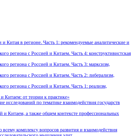
и Китая в регионе. Часть 1: рекомендуемые аналитические и
о региона с Россией и Китаем. Часть 4: конструктивистская
о региона с Россией и Китаем. Часть 3: марксизм,
о региона с Россией и Китаем. Часть 2: либерализм,
о региона с Россией и Китаем. Часть 1: реализм,
и Китаем: от теории к практике»
ие исследований по тематике взаимодействия государств
й и Китаем, а также общем контексте профессиональных
о всему комплексу вопросов развития и взаимодействия
исследовательского мышления элит