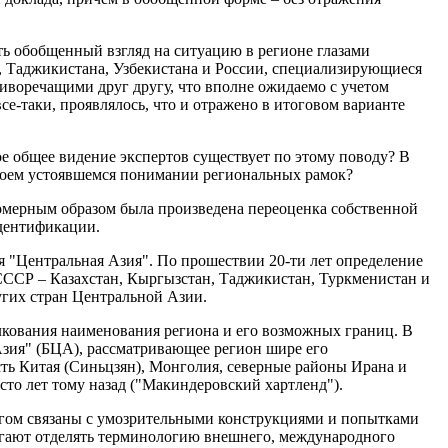
ь обобщенный взгляд на ситуацию в регионе глазами
, Таджикистана, Узбекистана и России, специализирующиеся
иворечащими друг другу, что вполне ожидаемо с учетом
се-таки, проявлялось, что и отражено в итоговом варианте
ое общее видение экспертов существует по этому поводу? В
екоем устоявшемся понимании региональных рамок?
номерным образом была произведена переоценка собственной
идентификации.
я "Центральная Азия". По прошествии 20-ти лет определение
 СССР – Казахстан, Кыргызстан, Таджикистан, Туркменистан и
угих стран Центральной Азии.
лкования наименования региона и его возможных границ. В
зия" (БЦА), рассматривающее регион шире его
ь Китая (Синьцзян), Монголия, северные районы Ирана и
сто лет тому назад ("Макиндеровский хартленд").
огом связаны с умозрительными конструкциями и попытками
гают отделять терминологию внешнего, международного