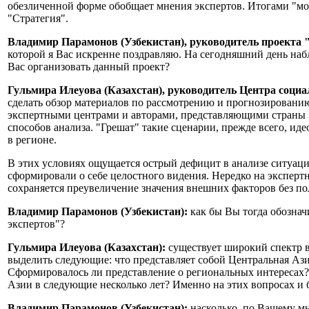
обезличенной форме обобщает мнения экспертов. Итогами "мо
"Стратегия".
Владимир Парамонов (Узбекистан), руководитель проекта 
которой я Вас искренне поздравляю. На сегодняшний день наб
Вас организовать данный проект?
Гульмира Илеуова (Казахстан), руководитель Центра соци
сделать обзор материалов по рассмотрению и прогнозированию
экспертными центрами и авторами, представляющими страны З
способов анализа. "Грешат" такие сценарии, прежде всего, и
в регионе.
В этих условиях ощущается острый дефицит в анализе ситуаци
сформировали о себе целостного видения. Нередко на эксперт
сохраняется преувеличение значения внешних факторов без по
Владимир Парамонов (Узбекистан):
как бы Вы тогда обознач
экспертов"?
Гульмира Илеуова (Казахстан):
существует широкий спектр в
выделить следующие: что представляет собой Центральная Ази
Сформировалось ли представление о региональных интересах?
Азии в следующие несколько лет? Именно на этих вопросах и 
Владимир Парамонов (Узбекистан):
насколько, по Вашему мн