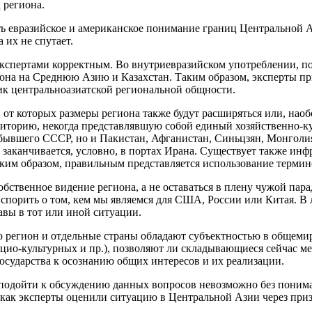
 региона.
ть евразийское и американское понимание границ Центральной 
 их не спутает.
экспертами корректным. Во внутриевразийском употреблении, п
гиона на Среднюю Азию и Казахстан. Таким образом, эксперты п
ик центральноазиатской региональной общности.
от которых размеры региона также будут расширяться или, наобо
иторию, некогда представлявшую собой единый хозяйственно-ку
в бывшего СССР, но и Пакистан, Афганистан, Синьцзян, Монгол
заканчивается, условно, в портах Ирана. Существует также инф
ким образом, правильным представляется использование термино
бственное видение региона, а не оставаться в плену чужой пара
спорить о том, кем мы являемся для США, России или Китая. В лю
авы в тот или иной ситуации.
ко регион и отдельные страны обладают субъектностью в общеми
оцио-культурных и пр.), позволяют ли складывающиеся сейчас 
осударства к осознанию общих интересов и их реализации.
, подойти к обсуждению данных вопросов невозможно без пони
, как эксперты оценили ситуацию в Центральной Азии через пр