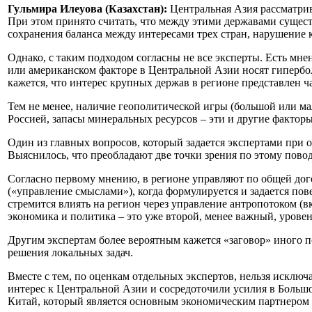
Гульмира Илеуова (Казахстан):
Центральная Азия рассматрив
При этом принято считать, что между этими державами сущест
сохранения баланса между интересами трех стран, нарушение к
Однако, с таким подходом согласны не все эксперты. Есть мне
или американском факторе в Центральной Азии носят гипербол
кажется, что интерес крупных держав в регионе представлен 
Тем не менее, наличие геополитической игры (большой или ма
Россией, запасы минеральных ресурсов – эти и другие фактор
Один из главных вопросов, который задается экспертами при 
Выяснилось, что преобладают две точки зрения по этому повод
Согласно первому мнению, в регионе управляют по общей дог
(«управление смыслами»), когда формулируется и задается пов
стремится влиять на регион через управление антропотоком (
экономика и политика – это уже второй, менее важный, уровен
Другим экспертам более вероятным кажется «заговор» иного 
решения локальных задач.
Вместе с тем, по оценкам отдельных экспертов, нельзя исключ
интерес к Центральной Азии и сосредоточили усилия в Большо
Китай, который является основным экономическим партнером 