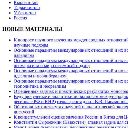
Кыргызстан
Таджикистан
Узбекистан
Россия
НОВЫЕ МАТЕРИАЛЫ
К вопросу научного изучения международных отношений в
научные подходы
Основные парадигмы международных отношений и их возм
парадигма
Основные парадигмы международных отношений и их возм
неомарксизм и мир-системный подход
Основные парадигмы международных отношений и их возм
идеализм и неолиберализм
Основные парадигмы международных отношений и их возмо
геополитика и неореализм
О решенных задачах и практических результатах моногра
Ведущие ученые и аналитики по вопросам международных
региона с РФ и КНР (точка зрения д.п.н. В.В. Парамонова
Об основных институтах научной и аналитической экспе
дискуссий
К концептуальной оценке значения России и Китая для 
Константин Сыроежкин (Казахстан): главная задача для 
Марс Сариев (Кыргызстан): перспективы развития стран