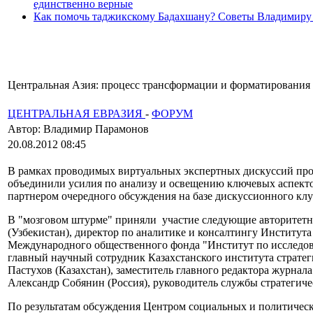
единственно верные
Как помочь таджикскому Бадахшану? Советы Владимиру
Центральная Азия: процесс трансформации и форматирования
ЦЕНТРАЛЬНАЯ ЕВРАЗИЯ
-
ФОРУМ
Автор: Владимир Парамонов
20.08.2012 08:45
В рамках проводимых виртуальных экспертных дискуссий прое
объединили усилия по анализу и освещению ключевых аспектов
партнером очередного обсуждения на базе дискуссионного клу
В "мозговом штурме" приняли участие следующие авторитетны
(Узбекистан), директор по аналитике и консалтингу Института
Международного общественного фонда "Институт по исследова
главный научный сотрудник Казахстанского института страте
Пастухов (Казахстан), заместитель главного редактора журнал
Александр Собянин (Россия), руководитель службы стратегич
По результатам обсуждения Центром социальных и политически