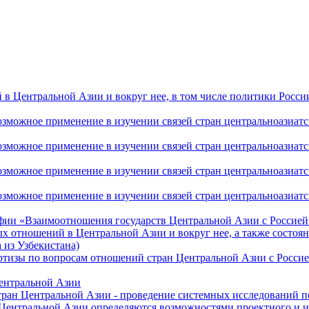
 Центральной Азии и вокруг нее, в том числе политики России 
ожное применение в изучении связей стран центральноазиатског
ожное применение в изучении связей стран центральноазиатског
ожное применение в изучении связей стран центральноазиатског
жное применение в изучении связей стран центральноазиатског
фии «Взаимоотношения государств Центральной Азии с Россией 
 отношений в Центральной Азии и вокруг нее, а также состоян
 из Узбекистана)
ртизы по вопросам отношений стран Центральной Азии с Россие
Центральной Азии
стран Центральной Азии - проведение системных исследований п
 Центральной Азии определяются возможностями проектного и 