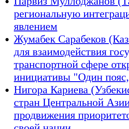
Парвиз Муллоджанов (Та
региональную интеграц
явлением
Жумабек Сарабеков (Каз
для взаимодействия гос
транспортной сфере отк
инициативы "Один пояс,
Нигора Кариева (Узбеки
стран Центральной Азии
продвижения приоритето
своей нации