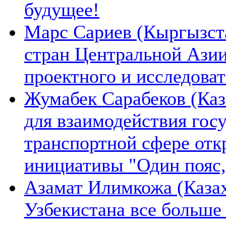
будущее!
Марс Сариев (Кыргызста
стран Центральной Ази
проектного и исследова
Жумабек Сарабеков (Каз
для взаимодействия гос
транспортной сфере отк
инициативы "Один пояс,
Азамат Илимкожа (Казах
Узбекистана все больше