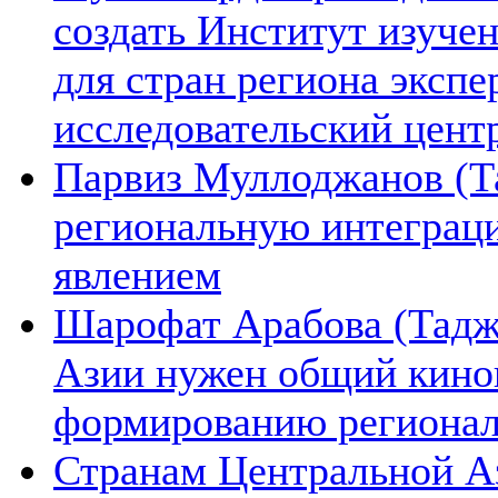
создать Институт изуче
для стран региона экспе
исследовательский цент
Парвиз Муллоджанов (Та
региональную интеграц
явлением
Шарофат Арабова (Тадж
Азии нужен общий киноп
формированию региона
Странам Центральной А