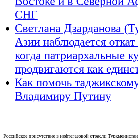
Востоке и в Северной А
СНГ
Светлана Дзарданова (Т
Азии наблюдается откат
когда патриархальные к
продвигаются как единс
Как помочь таджикском
Владимиру Путину
Российское присутствие в нефтегазовой отрасли Туркмениста