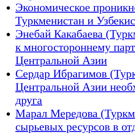
Экономическое проникн
Туркменистан и Узбеки
Энебай Какабаева (Турк
к многостороннему парт
Центральной Азии
Сердар Ибрагимов (Турк
Центральной Азии необх
друга
Марал Мередова (Туркм
сырьевых ресурсов в от