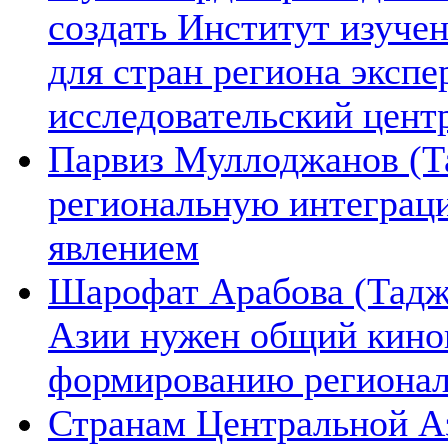
создать Институт изуче
для стран региона экспе
исследовательский цент
Парвиз Муллоджанов (Та
региональную интеграц
явлением
Шарофат Арабова (Тадж
Азии нужен общий киноп
формированию региона
Странам Центральной А