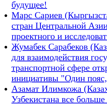
будущее!
Марс Сариев (Кыргызста
стран Центральной Ази
проектного и исследова
Жумабек Сарабеков (Каз
для взаимодействия гос
транспортной сфере отк
инициативы "Один пояс,
Азамат Илимкожа (Казах
Узбекистана все больше