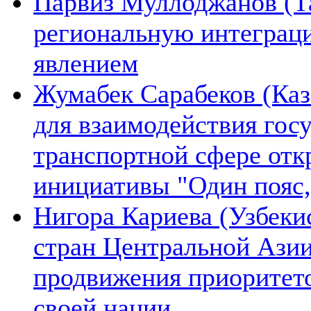
Парвиз Муллоджанов (Та
региональную интеграц
явлением
Жумабек Сарабеков (Каз
для взаимодействия гос
транспортной сфере отк
инициативы "Один пояс,
Нигора Кариева (Узбеки
стран Центральной Азии
продвижения приоритето
своей нации