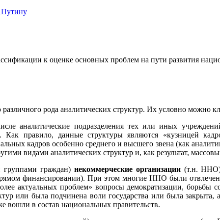
 Путину
лассификации к оценке основных проблем на пути развития нац
ло различного рода аналитических структур. Их условно можно 
исле аналитические подразделения тех или иных учреждений
й. Как правило, данные структуры являются «кузницей кадр
ьных кадров особенно среднего и высшего звена (как аналитико
гими видами аналитических структур и, как результат, массов
и группами граждан)
некоммерческие организации
(т.н. ННО)
прямом финансировании). При этом многие ННО были отвлечен
аиболее актуальных проблем» вопросы демократизации, борьбы 
ктур или была подчинена воли государства или была закрыта, 
е вошли в состав национальных правительств.