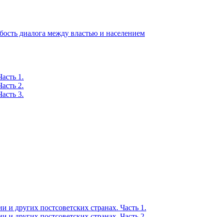
бость диалога между властью и населением
асть 1.
асть 2.
асть 3.
 и других постсоветских странах. Часть 1.
 и других постсоветских странах. Часть 2.