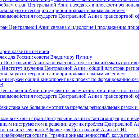
роблем стран Центральной Азии находятся в плоскости региона
гиональную интеграцию априори положительным явлением
 взаимодействия государств Центральной Азии в транспортной 
тран Центральной Азии связана с идеологией продвижения прио
арии развития региона
чах для России: советы Владимиру Путину
н Центральной Азии заключается в том, чтобы избежать против
 Институт изучения Центральной Азии - общий для стран регио
гиональную интеграцию априори положительным явлением
Азии нужен общий кинопроект как проект по формированию ре
е!
 Центральной Азии определяются возможностями проектного и 
 взаимодействия государств Центральной Азии в транспортной 
екистана все больше смотрит за пределы региональных рамок и
ом всех пяти стран Центральной Азии остается миграция и вые
лавным инструментом в решении других проблем Центральной А
Востоке и в Северной Африке для Центральной Азии и СНГ
и наблюдается откат к "традиционным ценностям", когда патри