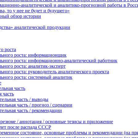
ационно-аналитической и аналитико-прогнозной работы в России
а, то у нее не будет и будущего»
чный обзор истории
дства» аналитической продукции
о роста
льного роста: информационщик
ьного роста: информационно-аналитический работник
ного роста: аналитик-эксперт
ного роста: руководитель аналитического проекта
ьного роста: системный аналитик
е
льная часть
я часть
ельная часть / выводы
льная часть / прогноз / сценарии
ельная часть / рекомендации
резюме / аннотация / основные тезисы и приложение
 лет после распада СССР
ременное состояние, основные проблемы и рекомендации (на при