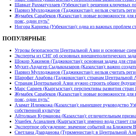
Шавкат Рахматуллаев (Узбекистан): решения ключевых п
Парвиз Муллоджанов (Таджикистан): нельзя считать ре
Жумабек Сарабеков (Казахстан): новые возможности для
пояс, один путь"
Нигора Кариева (Узбекистан): одна из важных проблем с
ПОПУЛЯРНЫЕ
Угрозы безопасности Центральной Азии и основные сцен
Эксперты из СНГ об основных внешнеполитических зада
Шокир Хакимов (Таджикистан): основная задача для стра
Мухит-Ардагер Сыдыкназаров (Казахстан): важно создать
Парвиз Муллоджанов (Таджикистан): нельзя считать ре
Шарофат Арабова (Таджикистан): странам Центральной 
Странам Центральной Азии нужно строить общее будуще
Марс Сариев (Кыргызстан): перспективы развития стран
Жумабек Сарабеков (Казахстан): новые возможности для
пояс, один путь"
Азамат Илимкожа (Казахстан): нынешнее руководство Узб
собственной культуре
Айтолкын Курманова (Казахстан): отличительным признак
Уланбек Асаналиев (Кыргызстан): именно вода станет г
Экспертное обсуждение: значение событий на Ближнем 
Светлана Дзарданова (Туркменистан): в Центральной Ази