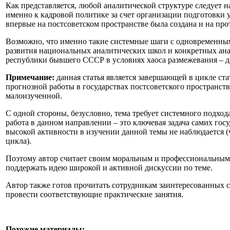
Как представляется, любой аналитической структуре следует 
именно к кадровой политике за счет организации подготовки 
впервые на постсоветском пространстве была создана и на про
Возможно, что именно такие системные шаги с одновременным
развития национальных аналитических школ и конкретных ана
республики бывшего СССР в условиях хаоса размежевания – д
Примечание:
данная статья является завершающей в цикле ст
прогнозной работы в государствах постсоветского пространства
малоизученной.
С одной стороны, безусловно, тема требует системного подхо
работа в данном направлении – это ключевая задача самих гос
высокой активности в изучении данной темы не наблюдается (ч
цикла).
Поэтому автор считает своим моральным и профессиональным 
поддержать идею широкой и активной дискуссии по теме.
Автор также готов прочитать сотрудникам заинтересованных 
провести соответствующие практические занятия.
Похожие материалы: