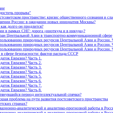
ане
 достичь прорыва"
оветском пространстве: кризис общественного сознания и сла
ошении России: в ожидании новых инициатив Москвы?
как долго он продлится?
ии в рамках СНГ: дорога «ниоткуда и в никуда»?
тран Центральной Азии в транспортно-коммуникационной сфере
льзованию природных ресурсов Центральной Азии и России. Ч
льзованию природных ресурсов Центральной Азии и России. Ч
льзованию природных ресурсов Центральной Азии и России. Ч
в сфере безопасности: фактор распада СССР
даток Евразии? Часть 1.
даток Евразии? Часть 2.
даток Евразии? Часть 3.
даток Евразии? Часть 4.
даток Евразии? Часть 5.
даток Евразии? Часть 6.
даток Евразии? Часть 7.
даток Евразии? Часть 8.
затянувшийся период интеллектуальной спячки?
ющая проблема на пути развития постсоветского пространства
етских странах?
ационно-аналитической и аналитико-прогнозной работы в России
ационно-аналитической и аналитико-прогнозной работы в России