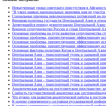
Невыученные уроки советского присутствия в Афганист
"В узких рамках национальных экономик нам не удастся
Социальные причины революционных потрясений на постс
Внешняя политика государств Центральной Азии в отн
Затянувшийся период дезинтеграции Центральной Азии: 
Военное сотрудничество России и стран Центральной Аз
Основные проблемы на пути развития сотрудничества с
Основные проблемы, препятствующие эффективному испо
Основные проблемы, препятствующие эффективному испо
Основные проблемы, препятствующие эффективному испо
Основные факторы политики Китая в Центральной Азии 
Центральная Азия – транспортный тупик и сырьевой при
Центральная Азия – транспортный тупик и сырьевой при
Центральная Азия – транспортный тупик и сырьевой при
Центральная Азия – транспортный тупик и сырьевой при
Центральная Азия – транспортный тупик и сырьевой при
Центральная Азия – транспортный тупик и сырьевой при
Центральная Азия – транспортный тупик и сырьевой при
Центральная Азия – транспортный тупик и сырьевой при
Аналитическая работа на постсоветском пространстве: 
Слабость государственной аналитики как системообразу
Что нужно для развития аналитической работы в постсов
К оценке современного состояния русскоязычной информ
К оценке современного состояния русскоязычной информ