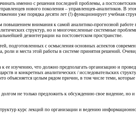
начинать именно с решения последней проблемы, а постсоветски
управленцев нового поколения – управленцев-аналитиков. В это
тяжении уже порядка десяти лет (!) функционирует учебная стр
 повышением внимания к самой аналитико-прогнозной работе п
литических структур, но и многочисленные системные проблемы
альнейшей дезинтеграции на постсоветском пространстве.
атей, подготовленных с осмысления основных аспектов совреме
, роли и места этой работы в системе принятия решений. Очевидн
да к ее изучению, что должно предполагать организацию и пров
ударств и конкретных аналитических / исследовательских структу
то объясняется целым рядом причин, в том числе теми, которые
долгом не только предложить к обсуждению свое видение, но и 
структур курс лекций по организации и ведению информационно