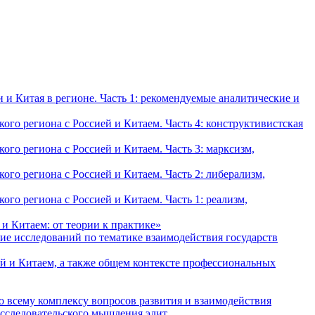
и Китая в регионе. Часть 1: рекомендуемые аналитические и
о региона с Россией и Китаем. Часть 4: конструктивистская
о региона с Россией и Китаем. Часть 3: марксизм,
о региона с Россией и Китаем. Часть 2: либерализм,
о региона с Россией и Китаем. Часть 1: реализм,
и Китаем: от теории к практике»
ие исследований по тематике взаимодействия государств
й и Китаем, а также общем контексте профессиональных
о всему комплексу вопросов развития и взаимодействия
исследовательского мышления элит