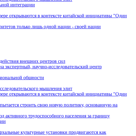
льной интеграции
сфере открываются в контексте китайской инициативы "Один
ритетов только лишь одной нации - своей нации
одействия внешних центров сил
на экспертный, научно-исследовательский центр
гиональной общности
исследовательского мышления элит
сфере открываются в контексте китайской инициативы "Один
 пытается строить свою новую политику, основанную на
зд активного трудоспособного населения за границу
зии
архальные культурные установки продвигаются как