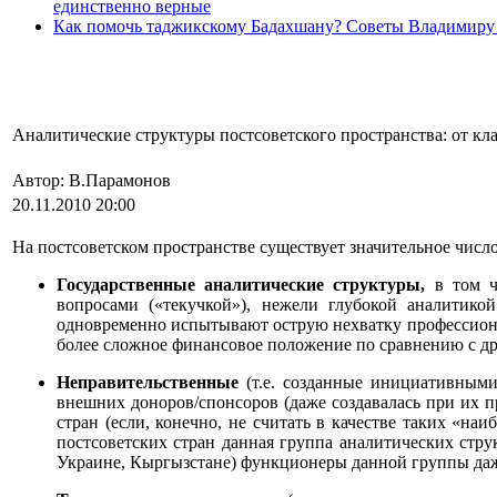
единственно верные
Как помочь таджикскому Бадахшану? Советы Владимиру
Аналитические структуры постсоветского пространства: от к
Автор: В.Парамонов
20.11.2010 20:00
На постсоветском пространстве существует значительное чис
Государственные аналитические структуры,
в том ч
вопросами («текучкой»), нежели глубокой аналитико
одновременно испытывают острую нехватку профессионал
более сложное финансовое положение по сравнению с дру
Неправительственные
(т.е. созданные инициативным
внешних доноров/спонсоров (даже создавалась при их 
стран (если, конечно, не считать в качестве таких «н
постсоветских стран данная группа аналитических стру
Украине, Кыргызстане) функционеры данной группы даж