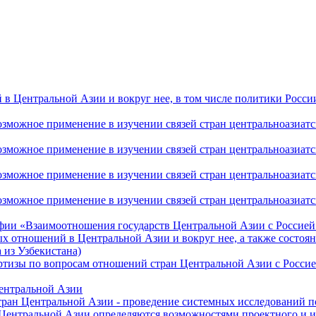
 Центральной Азии и вокруг нее, в том числе политики России 
ожное применение в изучении связей стран центральноазиатског
ожное применение в изучении связей стран центральноазиатског
ожное применение в изучении связей стран центральноазиатског
жное применение в изучении связей стран центральноазиатског
фии «Взаимоотношения государств Центральной Азии с Россией 
 отношений в Центральной Азии и вокруг нее, а также состоян
 из Узбекистана)
ртизы по вопросам отношений стран Центральной Азии с Россие
Центральной Азии
стран Центральной Азии - проведение системных исследований п
 Центральной Азии определяются возможностями проектного и 