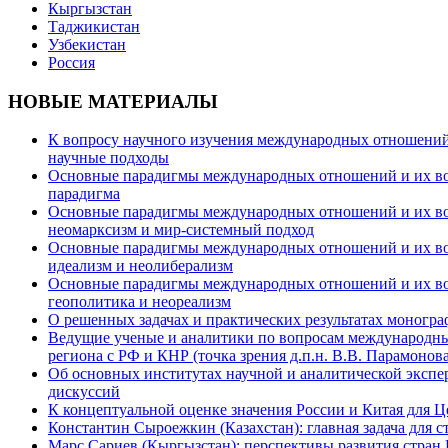
Кыргызстан
Таджикистан
Узбекистан
Россия
НОВЫЕ МАТЕРИАЛЫ
К вопросу научного изучения международных отношений в
научные подходы
Основные парадигмы международных отношений и их возм
парадигма
Основные парадигмы международных отношений и их возм
неомарксизм и мир-системный подход
Основные парадигмы международных отношений и их возм
идеализм и неолиберализм
Основные парадигмы международных отношений и их возмо
геополитика и неореализм
О решенных задачах и практических результатах моногра
Ведущие ученые и аналитики по вопросам международных
региона с РФ и КНР (точка зрения д.п.н. В.В. Парамонова
Об основных институтах научной и аналитической экспе
дискуссий
К концептуальной оценке значения России и Китая для 
Константин Сыроежкин (Казахстан): главная задача для 
Марс Сариев (Кыргызстан): перспективы развития стран