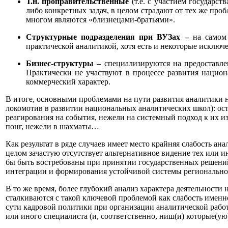
Т.н. проправительственные
(т.е. с участием государст
либо конкретных задач, в целом страдают от тех же про
многом являются «близнецами-братьями».
Структурные подразделения при ВУЗах –
на самом
практической аналитикой, хотя есть и некоторые исключ
Бизнес-структуры –
специализируются на предоставл
Практически не участвуют в процессе развития национ
коммерческий характер.
В итоге, основными проблемами на пути развития аналитики н
локомотив в развитии национальных аналитических школ): ос
реагирования на события, нежели на системный подход к их 
понг, нежели в шахматы…
Как результат в ряде случаев имеет место крайняя слабость ан
целом зачастую отсутствует альтернативное видение тех или и
бы быть востребованы при принятии государственных решений
интеграции и формирования устойчивой системы регионально
В то же время, более глубокий анализ характера деятельности
сталкиваются с такой ключевой проблемой как слабость именно
сути кадровой политики при организации аналитической рабо
или иного специалиста (и, соответственно, ниш(и) которые(у