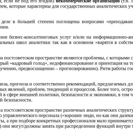
ва, если не под его эгидой)
некоммерческие организации
(т.н.
блем, которые характерны для государственных аналитических у
 деле в большей степени поглощены вопросами «преподавани
ения.
ении бизнес-консалтинговых услуг и/или на информационно-а
альных школ аналитики так как в основном «варятся в собств
а постсоветском пространстве являются проблемы, с которыми с
трый «кадровый голод», недофинансирование и ориентация на т
изучению, предвосхищению – прогнозированию). Ритм работы го
ализа, прогноза и соответственно рекомендаций, предлагаемых д
ных явлений, проблем, тенденций и процессов. Более того, ост
 в сфере внешней политики, безопасности и экономики, в том ч
й безопасности.
 на постсоветском пространстве различных аналитических структ
 управленческого персонала («хорошие люди, но как они далеки 
ты, а при подборе конкретных профессионалов мало принимается
ю) они могут/должны занять при распределении функций внутри 