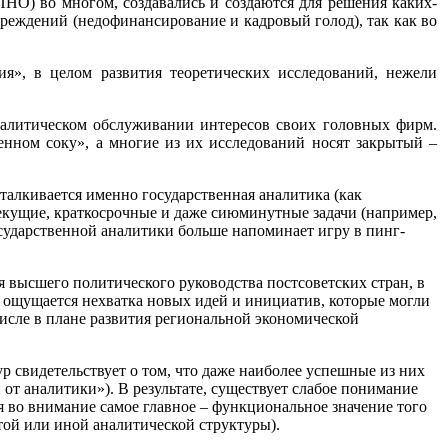
 ПНО) во многом, создавались и создаются для решения каких-
чреждений (недофинансирование и кадровый голод), так как во
я», в целом развития теоретических исследований, нежели
налитическом обслуживании интересов своих головных фирм.
енном соку», а многие из их исследований носят закрытый –
талкивается именно государственная аналитика (как
екущие, краткосрочные и даже сиюминутные задачи (например,
сударственной аналитики больше напоминает игру в пинг-
ля высшего политического руководства постсоветских стран, в
ро ощущается нехватка новых идей и инициатив, которые могли
исле в плане развития региональной экономической
ур свидетельствует о том, что даже наиболее успешные из них
от аналитики»). В результате, существует слабое понимание
 во внимание самое главное – функциональное значение того
той или иной аналитической структуры).