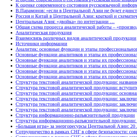
К оценке современного состояния русскоязычной информ
В.Парамонов: «если в Центральной Азии не будет единств
Россия и Китай в Центральной Азии: краткий и схемати
Центральная Азия: «двойка» по интеграции …
Общая схема процесса аналитической работы – «произво
Аналитическая продукция
Взаимосвязь различных видов аналитической продукции
Источники информации
Аналитик: основные функции и этапы профессиональног
Основные функции аналитиков и этапы их профессиона
Основные функции аналитиков и этапы их профессионал
Основные функции аналитиков и этапы их профессиональ
Основные функции аналитиков и этапы их профессиональ
Основные функции аналитиков и этапы их профессионал
Структура текстовой аналитической продукции: названи
Структура текстовой аналитической продукции: вступите
Структура текстовой аналитической продукции: основна
Структура текстовой аналитической продукции: заключит
Структура текстовой аналитической продукции: заключите
Структура текстовой аналитической продукции: заключит
Структура информационно-разъяснительной продукции
Структура информационно-разъяснительной продукции: 
«Большая игра» за энергоресурсы Центральной Азии: 20
Сотрудничество в рамках СНГ в сфере безопасности: сов