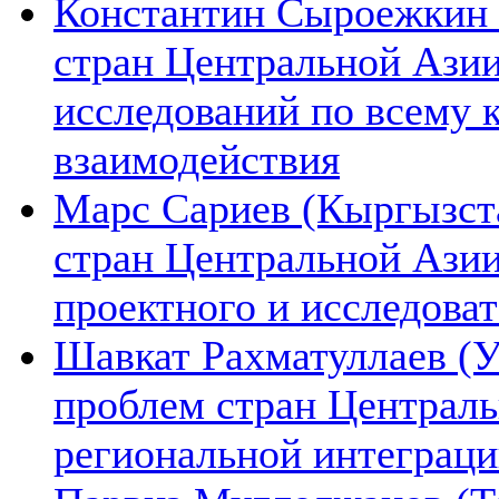
Константин Сыроежкин (
стран Центральной Азии
исследований по всему 
взаимодействия
Марс Сариев (Кыргызста
стран Центральной Ази
проектного и исследова
Шавкат Рахматуллаев (У
проблем стран Централь
региональной интеграц