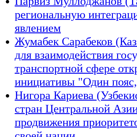
Парвиз Муллоджанов (Та
региональную интеграц
явлением
Жумабек Сарабеков (Каз
для взаимодействия гос
транспортной сфере отк
инициативы "Один пояс,
Нигора Кариева (Узбеки
стран Центральной Азии
продвижения приоритето
своей нации