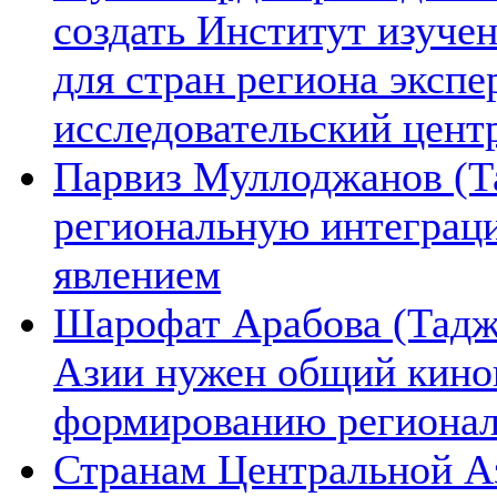
создать Институт изуче
для стран региона экспе
исследовательский цент
Парвиз Муллоджанов (Та
региональную интеграц
явлением
Шарофат Арабова (Тадж
Азии нужен общий киноп
формированию региона
Странам Центральной А