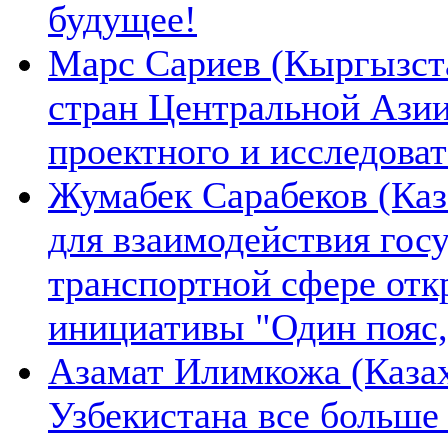
будущее!
Марс Сариев (Кыргызста
стран Центральной Ази
проектного и исследова
Жумабек Сарабеков (Каз
для взаимодействия гос
транспортной сфере отк
инициативы "Один пояс,
Азамат Илимкожа (Казах
Узбекистана все больше