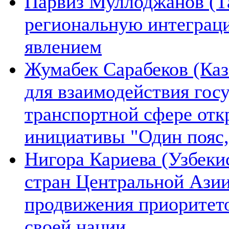
Парвиз Муллоджанов (Та
региональную интеграц
явлением
Жумабек Сарабеков (Каз
для взаимодействия гос
транспортной сфере отк
инициативы "Один пояс,
Нигора Кариева (Узбеки
стран Центральной Азии
продвижения приоритето
своей нации