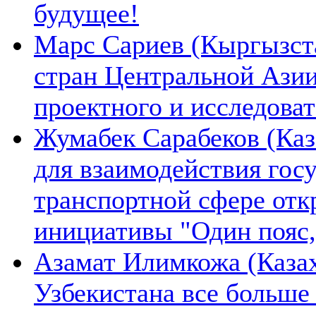
будущее!
Марс Сариев (Кыргызста
стран Центральной Ази
проектного и исследова
Жумабек Сарабеков (Каз
для взаимодействия гос
транспортной сфере отк
инициативы "Один пояс,
Азамат Илимкожа (Казах
Узбекистана все больше