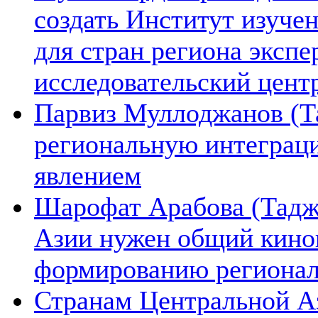
создать Институт изуче
для стран региона экспе
исследовательский цент
Парвиз Муллоджанов (Та
региональную интеграц
явлением
Шарофат Арабова (Тадж
Азии нужен общий киноп
формированию региона
Странам Центральной А