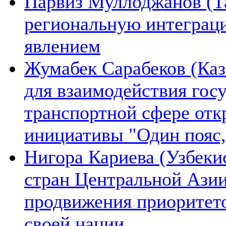
Парвиз Муллоджанов (Та
региональную интеграц
явлением
Жумабек Сарабеков (Каз
для взаимодействия гос
транспортной сфере отк
инициативы "Один пояс,
Нигора Кариева (Узбеки
стран Центральной Азии
продвижения приоритето
своей нации