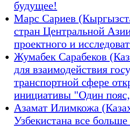
будущее!
Марс Сариев (Кыргызста
стран Центральной Ази
проектного и исследова
Жумабек Сарабеков (Каз
для взаимодействия гос
транспортной сфере отк
инициативы "Один пояс,
Азамат Илимкожа (Казах
Узбекистана все больше