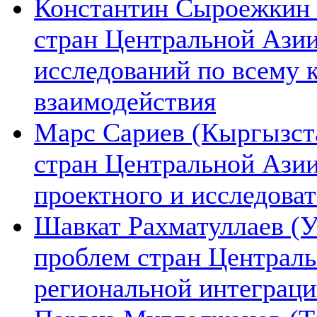
Константин Сыроежкин (
стран Центральной Азии
исследований по всему 
взаимодействия
Марс Сариев (Кыргызста
стран Центральной Ази
проектного и исследова
Шавкат Рахматуллаев (У
проблем стран Централь
региональной интеграц