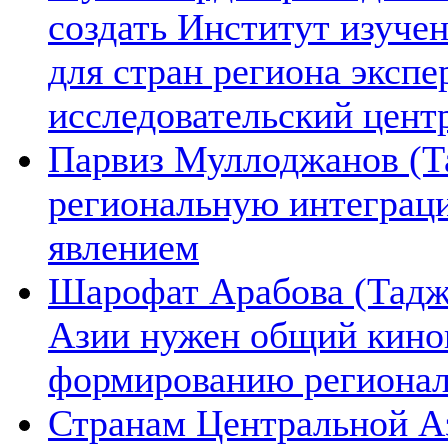
создать Институт изуче
для стран региона экспе
исследовательский цент
Парвиз Муллоджанов (Та
региональную интеграц
явлением
Шарофат Арабова (Тадж
Азии нужен общий киноп
формированию региона
Странам Центральной А