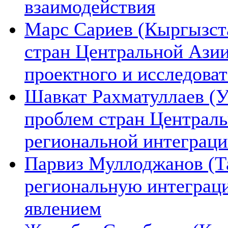
взаимодействия
Марс Сариев (Кыргызста
стран Центральной Ази
проектного и исследова
Шавкат Рахматуллаев (У
проблем стран Централь
региональной интеграц
Парвиз Муллоджанов (Та
региональную интеграц
явлением