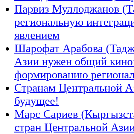
Парвиз Муллоджанов (Та
региональную интеграц
явлением
Шарофат Арабова (Тадж
Азии нужен общий киноп
формированию региона
Странам Центральной А
будущее!
Марс Сариев (Кыргызста
стран Центральной Ази