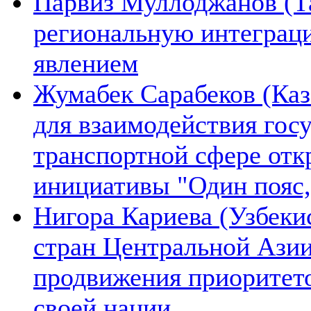
Парвиз Муллоджанов (Та
региональную интеграц
явлением
Жумабек Сарабеков (Каз
для взаимодействия гос
транспортной сфере отк
инициативы "Один пояс,
Нигора Кариева (Узбеки
стран Центральной Азии
продвижения приоритето
своей нации