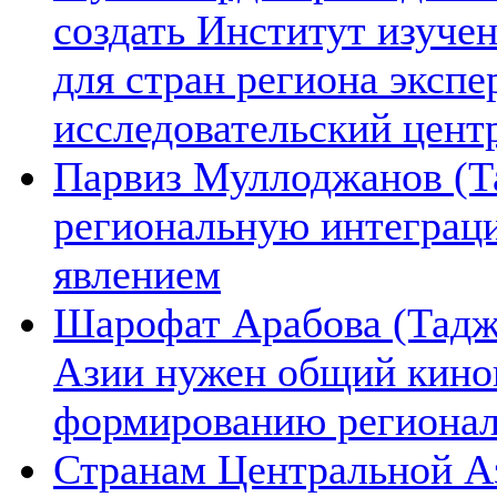
создать Институт изуче
для стран региона экспе
исследовательский цент
Парвиз Муллоджанов (Та
региональную интеграц
явлением
Шарофат Арабова (Тадж
Азии нужен общий киноп
формированию региона
Странам Центральной А