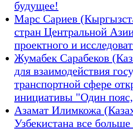
будущее!
Марс Сариев (Кыргызста
стран Центральной Ази
проектного и исследова
Жумабек Сарабеков (Каз
для взаимодействия гос
транспортной сфере отк
инициативы "Один пояс,
Азамат Илимкожа (Казах
Узбекистана все больше