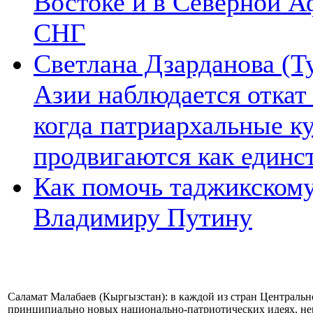
Востоке и в Северной А
СНГ
Светлана Дзарданова (Т
Азии наблюдается откат
когда патриархальные к
продвигаются как единс
Как помочь таджикском
Владимиру Путину
Саламат Малабаев (Кыргызстан): в каждой из стран Центральн
принципиально новых национально-патриотических идеях, не