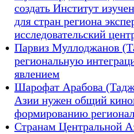
создать Институт изуче
для стран региона экспе
исследовательский цент
Парвиз Муллоджанов (Та
региональную интеграц
явлением
Шарофат Арабова (Тадж
Азии нужен общий киноп
формированию региона
Странам Центральной А