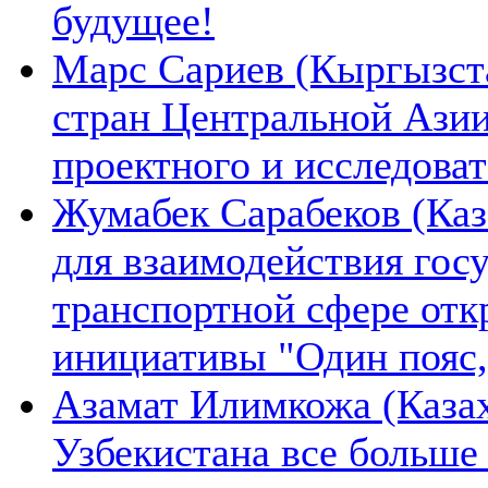
будущее!
Марс Сариев (Кыргызста
стран Центральной Ази
проектного и исследова
Жумабек Сарабеков (Каз
для взаимодействия гос
транспортной сфере отк
инициативы "Один пояс,
Азамат Илимкожа (Казах
Узбекистана все больше