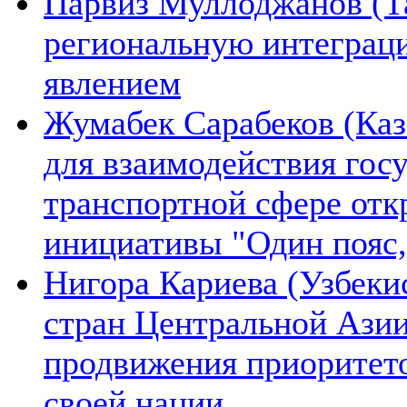
Парвиз Муллоджанов (Та
региональную интеграц
явлением
Жумабек Сарабеков (Каз
для взаимодействия гос
транспортной сфере отк
инициативы "Один пояс,
Нигора Кариева (Узбеки
стран Центральной Азии
продвижения приоритето
своей нации