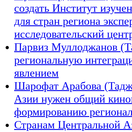
создать Институт изуче
для стран региона экспе
исследовательский цент
Парвиз Муллоджанов (Та
региональную интеграц
явлением
Шарофат Арабова (Тадж
Азии нужен общий киноп
формированию региона
Странам Центральной А