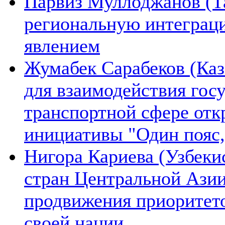
Парвиз Муллоджанов (Та
региональную интеграц
явлением
Жумабек Сарабеков (Каз
для взаимодействия гос
транспортной сфере отк
инициативы "Один пояс,
Нигора Кариева (Узбеки
стран Центральной Азии
продвижения приоритето
своей нации