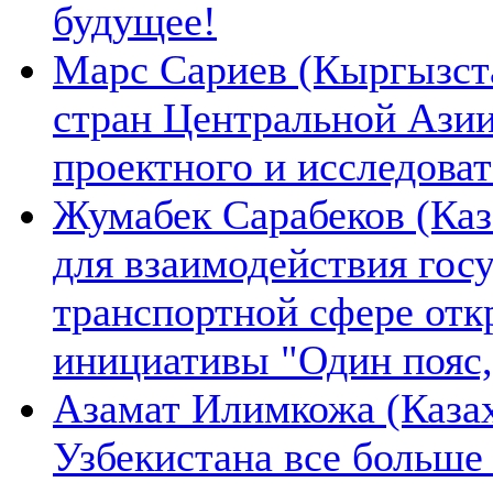
будущее!
Марс Сариев (Кыргызста
стран Центральной Ази
проектного и исследова
Жумабек Сарабеков (Каз
для взаимодействия гос
транспортной сфере отк
инициативы "Один пояс,
Азамат Илимкожа (Казах
Узбекистана все больше