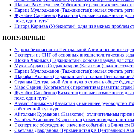
Шавкат Рахматуллаев (Узбекистан): решения ключевых п
Парвиз Муллоджанов (Таджикистан): нельзя считать ре
Жумабек Сарабеков (Казахстан): новые возможности для
пояс, один путь"
Нигора Кариева (Узбекистан): одна из важных проблем с
ПОПУЛЯРНЫЕ
Угрозы безопасности Центральной Азии и основные сцен
Эксперты из СНГ об основных внешнеполитических зада
Шокир Хакимов (Таджикистан): основная задача для стра
Мухит-Ардагер Сыдыкназаров (Казахстан): важно создать
Парвиз Муллоджанов (Таджикистан): нельзя считать ре
Шарофат Арабова (Таджикистан): странам Центральной 
Странам Центральной Азии нужно строить общее будуще
Марс Сариев (Кыргызстан): перспективы развития стран
Жумабек Сарабеков (Казахстан): новые возможности для
пояс, один путь"
Азамат Илимкожа (Казахстан): нынешнее руководство Узб
собственной культуре
Айтолкын Курманова (Казахстан): отличительным признак
Уланбек Асаналиев (Кыргызстан): именно вода станет г
Экспертное обсуждение: значение событий на Ближнем 
Светлана Дзарданова (Туркменистан): в Центральной Ази