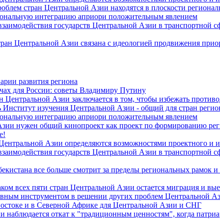
роблем стран Центральной Азии находятся в плоскости региона
гиональную интеграцию априори положительным явлением
 взаимодействия государств Центральной Азии в транспортной 
тран Центральной Азии связана с идеологией продвижения прио
арии развития региона
чах для России: советы Владимиру Путину
н Центральной Азии заключается в том, чтобы избежать против
 Институт изучения Центральной Азии - общий для стран регио
гиональную интеграцию априори положительным явлением
Азии нужен общий кинопроект как проект по формированию ре
е!
 Центральной Азии определяются возможностями проектного и 
 взаимодействия государств Центральной Азии в транспортной 
екистана все больше смотрит за пределы региональных рамок и
ом всех пяти стран Центральной Азии остается миграция и вые
лавным инструментом в решении других проблем Центральной А
Востоке и в Северной Африке для Центральной Азии и СНГ
и наблюдается откат к "традиционным ценностям", когда патри