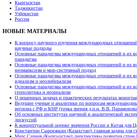
Кыргызстан
Таджикистан
Узбекистан
Россия
НОВЫЕ МАТЕРИАЛЫ
К вопросу научного изучения международных отношений в
научные подходы
Основные парадигмы международных отношений и их возм
парадигма
Основные парадигмы международных отношений и их возм
неомарксизм и мир-системный подход
Основные парадигмы международных отношений и их возм
идеализм и неолиберализм
Основные парадигмы международных отношений и их возмо
геополитика и неореализм
О решенных задачах и практических результатах моногра
Ведущие ученые и аналитики по вопросам международных
региона с РФ и КНР (точка зрения д.п.н. В.В. Парамонова
Об основных институтах научной и аналитической экспе
дискуссий
К концептуальной оценке значения России и Китая для 
Константин Сыроежкин (Казахстан): главная задача для 
Марс Сариев (Кыргызстан): перспективы развития стран