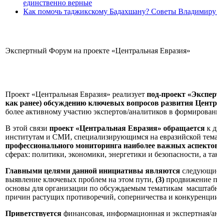
единственно верные
Как помочь таджикскому Бадахшану? Советы Владимиру
Экспертный Форум на проекте «Центральная Евразия»
Проект «Центральная Евразия» реализует
под-проект «Экспе
как ранее) обсуждению ключевых вопросов развития Цент
более активному участию экспертов/аналитиков в формирован
В этой связи
проект «Центральная Евразия» обращается
к д
институтам и СМИ, специализирующимся на евразийской тем
профессионального мониторинга наиболее важных аспекто
сферах: политики, экономики, энергетики и безопасности, а та
Главными целями данной инициативы являются
следующи
выявление ключевых проблем на этом пути,
(3)
продвижение п
основы для организации по обсуждаемым тематикам масштабных
причин растущих противоречий, соперничества и конкуренции 
Приветствуется
финансовая, информационная и экспертная/ан