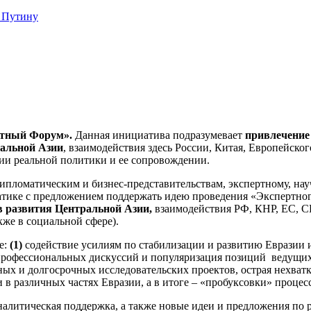
 Путину
ртный Форум».
Данная инициатива подразумевает
привлечение 
ральной Азии
, взаимодействия здесь России, Китая, Европейско
ии реальной политики и ее сопровождении.
ипломатическим и бизнес-представительствам, экспертному, нау
атике с предложением поддержать идею проведения «Экспертн
в развития Центральной Азии,
взаимодействия РФ, КНР, ЕС, С
кже в социальной сфере).
е:
(1)
содействие усилиям по стабилизации и развитию Евразии и
рофессиональных дискуссий и популяризация позиций ведущих
 и долгосрочных исследовательских проектов, острая нехватка 
в различных частях Евразии, а в итоге – «пробуксовки» процес
алитическая поддержка, а также новые идеи и предложения по р