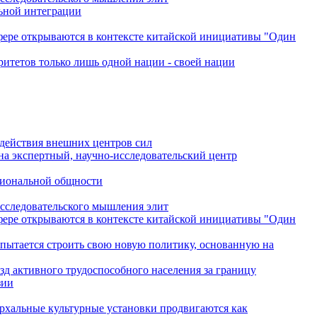
льной интеграции
сфере открываются в контексте китайской инициативы "Один
ритетов только лишь одной нации - своей нации
одействия внешних центров сил
на экспертный, научно-исследовательский центр
гиональной общности
исследовательского мышления элит
сфере открываются в контексте китайской инициативы "Один
 пытается строить свою новую политику, основанную на
зд активного трудоспособного населения за границу
зии
архальные культурные установки продвигаются как