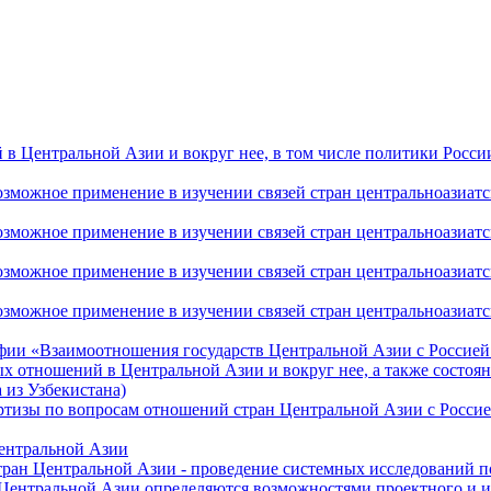
 Центральной Азии и вокруг нее, в том числе политики России 
ожное применение в изучении связей стран центральноазиатског
ожное применение в изучении связей стран центральноазиатског
ожное применение в изучении связей стран центральноазиатског
жное применение в изучении связей стран центральноазиатског
фии «Взаимоотношения государств Центральной Азии с Россией 
 отношений в Центральной Азии и вокруг нее, а также состоян
 из Узбекистана)
ртизы по вопросам отношений стран Центральной Азии с Россие
Центральной Азии
стран Центральной Азии - проведение системных исследований п
 Центральной Азии определяются возможностями проектного и 