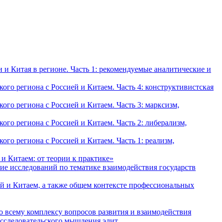
и Китая в регионе. Часть 1: рекомендуемые аналитические и
о региона с Россией и Китаем. Часть 4: конструктивистская
о региона с Россией и Китаем. Часть 3: марксизм,
о региона с Россией и Китаем. Часть 2: либерализм,
о региона с Россией и Китаем. Часть 1: реализм,
и Китаем: от теории к практике»
ие исследований по тематике взаимодействия государств
й и Китаем, а также общем контексте профессиональных
о всему комплексу вопросов развития и взаимодействия
исследовательского мышления элит