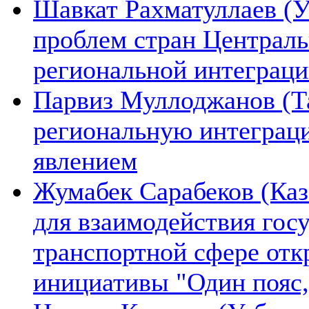
Шавкат Рахматуллаев (У
проблем стран Централь
региональной интеграц
Парвиз Муллоджанов (Та
региональную интеграц
явлением
Жумабек Сарабеков (Каз
для взаимодействия гос
транспортной сфере отк
инициативы "Один пояс,