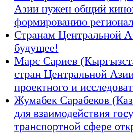
Азии нужен общий киноп
формированию региона
Странам Центральной А
будущее!
Марс Сариев (Кыргызста
стран Центральной Ази
проектного и исследова
Жумабек Сарабеков (Каз
для взаимодействия гос
транспортной сфере отк