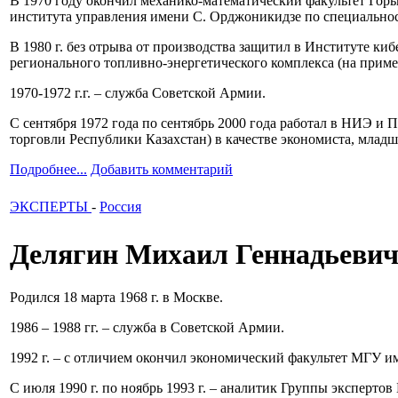
В 1970 году окончил механико-математический факультет Горь
института управления имени С. Орджоникидзе по специальнос
В 1980 г. без отрыва от производства защитил в Институте 
регионального топливно-энергетического комплекса (на приме
1970-1972 г.г. – служба Советской Армии.
С сентября 1972 года по сентябрь 2000 года работал в НИЭ и
торговли Республики Казахстан) в качестве экономиста, младш
Подробнее...
Добавить комментарий
ЭКСПЕРТЫ
-
Россия
Делягин Михаил Геннадьеви
Родился 18 марта 1968 г. в Москве.
1986 – 1988 гг. – служба в Советской Армии.
1992 г. – с отличием окончил экономический факультет МГУ и
С июля 1990 г. по ноябрь 1993 г. – аналитик Группы эксперт