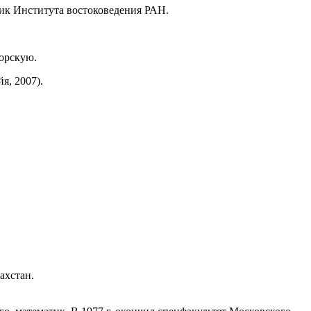
ик Института востоковедения РАН.
торскую.
я, 2007).
захстан.