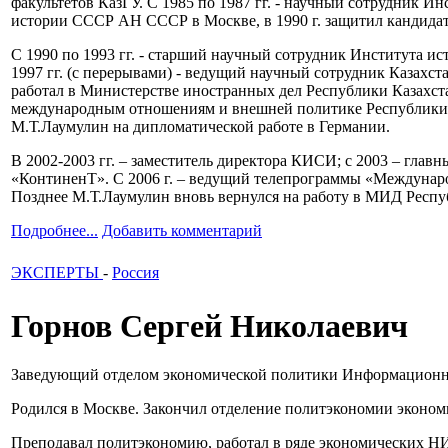
факультетов КазГУ. С 1985 по 1987 гг. - научный сотрудник И
истории СССР АН СССР в Москве, в 1990 г. защитил кандидат
С 1990 по 1993 гг. - старший научный сотрудник Института и
1997 гг. (с перерывами) - ведущий научный сотрудник Казахст
работал в Министерстве иностранных дел Республики Казахст
международным отношениям и внешней политике Республики Ка
М.Т.Лаумулин на дипломатической работе в Германии.
В 2002-2003 гг. – заместитель директора КИСИ; с 2003 – гла
«КонтиненТ». С 2006 г. – ведущий телепрограммы «Междунаро
Позднее М.Т.Лаумулин вновь вернулся на работу в МИД Респуб
Подробнее...
Добавить комментарий
ЭКСПЕРТЫ
-
Россия
Горнов Сергей Николаевич
Заведующий отделом экономической политики Информационно-ан
Родился в Москве. Закончил отделение политэкономии эконом
Преподавал политэкономию, работал в ряде экономических НИ