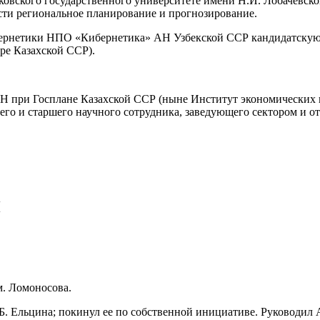
ковского государственного университете имени Н.И. Лобачевског
ти региональное планирование и прогнозирование.
кибернетики НПО «Кибернетика» АН Узбекской ССР кандидатску
ре Казахской ССР).
 ПН при Госплане Казахской ССР (ныне Институт экономических
его и старшего научного сотрудника, заведующего сектором и от
ч
м. Ломоносова.
ов Б. Ельцина; покинул ее по собственной инициативе. Руковод