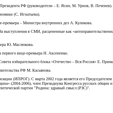
Президента РФ (руководители – Е. Ясин, М. Урнов, В. Печенев).
номике (С. Игнатьева).
це-премьера – Министра внутренних дел А. Куликова.
 За выступления в СМИ, расцененные как «антиправительственная
мьера Ю. Маслюкова.
та первого вице-премьера Н. Аксененко.
овета избирательного блока «Отечество – Вся Россия» Е. Примак
авительства РФ М. Касьянова.
зации (ИПРОГ). С марта 2002 года является его Председателем 
дина» (2004-2006), член Президиума Конгресса русских общин и
олитической партии "Родина: здравый смысл (РЗС)".