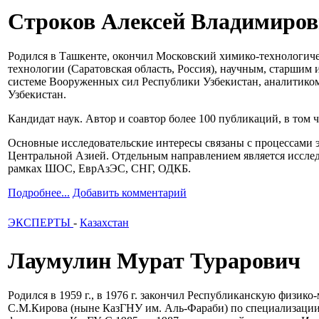
Строков Алексей Владимиро
Родился в Ташкенте, окончил Московский химико-технологиче
технологии (Саратовская область, Россия), научным, старши
системе Вооруженных сил Республики Узбекистан, аналитико
Узбекистан.
Кандидат наук. Автор и соавтор более 100 публикаций, в том
Основные исследовательские интересы связаны с процессами э
Центральной Азией. Отдельным направлением является исследо
рамках ШОС, ЕврАзЭС, СНГ, ОДКБ.
Подробнее...
Добавить комментарий
ЭКСПЕРТЫ
-
Казахстан
Лаумулин Мурат Турарович
Родился в 1959 г., в 1976 г. закончил Республиканскую физик
С.М.Кирова (ныне КазГНУ им. Аль-Фараби) по специализации и