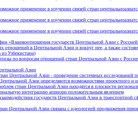
ожное применение в изучении связей стран центральноазиатског
ожное применение в изучении связей стран центральноазиатског
жное применение в изучении связей стран центральноазиатског
фии «Взаимоотношения государств Центральной Азии с Россией 
 отношений в Центральной Азии и вокруг нее, а также состоян
 из Узбекистана)
ртизы по вопросам отношений стран Центральной Азии с Россие
Центральной Азии
стран Центральной Азии - проведение системных исследований п
 Центральной Азии определяются возможностями проектного и 
роблем стран Центральной Азии находятся в плоскости региона
гиональную интеграцию априори положительным явлением
 взаимодействия государств Центральной Азии в транспортной 
тран Центральной Азии связана с идеологией продвижения прио