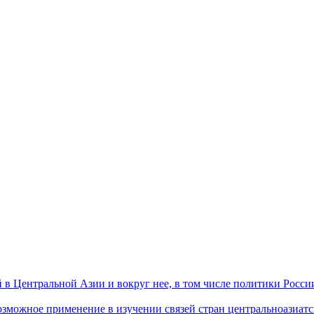
 Центральной Азии и вокруг нее, в том числе политики России 
ожное применение в изучении связей стран центральноазиатског