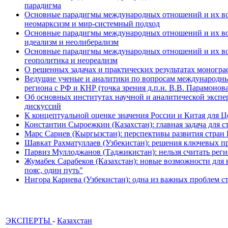
парадигма
Основные парадигмы международных отношений и их возм
неомарксизм и мир-системный подход
Основные парадигмы международных отношений и их возм
идеализм и неолиберализм
Основные парадигмы международных отношений и их возмо
геополитика и неореализм
О решенных задачах и практических результатах моногра
Ведущие ученые и аналитики по вопросам международных
региона с РФ и КНР (точка зрения д.п.н. В.В. Парамонова
Об основных институтах научной и аналитической экспе
дискуссий
К концептуальной оценке значения России и Китая для 
Константин Сыроежкин (Казахстан): главная задача для 
Марс Сариев (Кыргызстан): перспективы развития стран
Шавкат Рахматуллаев (Узбекистан): решения ключевых п
Парвиз Муллоджанов (Таджикистан): нельзя считать ре
Жумабек Сарабеков (Казахстан): новые возможности для
пояс, один путь"
Нигора Кариева (Узбекистан): одна из важных проблем с
ЭКСПЕРТЫ
-
Казахстан