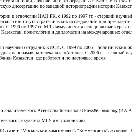
нститута истории, археологии и этнографии АН КазССР. В 1987 
скую диссертацию по западной историографии истории Казахст
стории и этнологии НАН РК, с 1992 по 1997 гг. - старший научн
анского института стратегических исследований при президенте 
ан. С 1990 по 1997 гг. М.Т.Лаумулин читал специальные курсы 
захстан, политологии и дипломатии на международных отделен
вный научный сотрудник КИСИ. С 1999 по 2006 – политический о
дная панорама» на телеканале «Астана». С 2006 г. – главный 
лики Казахстан, где работает и по настоящее время.
алитического Агентства International Press&Consulting (ИА А
ического факультета МГУ им. Ломоносова.
И, газете "Московский комсомолец", "Коммерсанть", журнале "