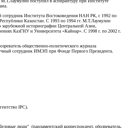
г. М.Т.Лаумулин поступил в аспирантуру при Институте
ана.
ый сотрудник Института Востоковедения НАН РК, с 1992 по
Республики Казахстан. С 1993 по 1994 гг. М.Т.Лаумулин
по зарубежной историографии Центральной Азии,
иях КазГНУ и Университета «Кайнар». С 1998 г. по 2002 г.
бозреватель общественно-политического журнала
научный сотрудник ИМЭП при Фонде Первого Президента.
гентство IPC).
Деловые люди" (парламентский корреспондент, обозреватель,