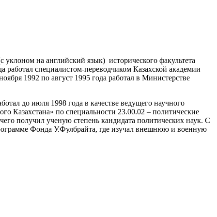
 (с уклоном на английский язык) исторического факультета
ода работал специалистом-переводчиком Казахской академии
ноября 1992 по август 1995 года работал в Министерстве
ботал до июля 1998 года в качестве ведущего научного
го Казахстана» по специальности 23.00.02 – политические
чего получил ученую степень кандидата политических наук. С
программе Фонда У.Фулбрайта, где изучал внешнюю и военную