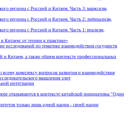
о региона с Россией и Китаем. Часть 3: марксизм,
о региона с Россией и Китаем. Часть 2: либерализм,
о региона с Россией и Китаем. Часть 1: реализм,
и Китаем: от теории к практике»
ие исследований по тематике взаимодействия государств
й и Китаем, а также общем контексте профессиональных
о всему комплексу вопросов развития и взаимодействия
исследовательского мышления элит
льной интеграции
сфере открываются в контексте китайской инициативы "Один
ритетов только лишь одной нации - своей нации