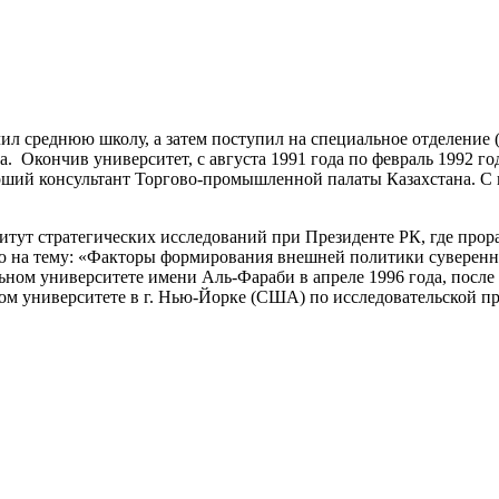
нчил среднюю школу, а затем поступил на специальное отделение
. Окончив университет, с августа 1991 года по февраль 1992 г
арший консультант Торгово-промышленной палаты Казахстана. С 
тут стратегических исследований при Президенте РК, где прора
ию на тему: «Факторы формирования внешней политики суверенно
ном университете имени Аль-Фараби в апреле 1996 года, после 
ском университете в г. Нью-Йорке (США) по исследовательской 