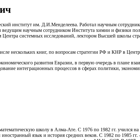
вич
ский институт им. Д.И.Менделеева. Работал научным сотрудник
м и ведущим научным сотрудником Института химии и физики по
м Центра системных исследований, лектором Высшей школы стра
 числе нескольких книг, по вопросам стратегии РФ и КНР в Цен
кономического развития Евразии, в первую очередь в плане вз
вание интеграционных процессов в сферах политики, экономики
о-математическую школу в Алма-Ате. С 1976 по 1982 гг. учился 
ностранный язык и история средних веков. С 1982 по 1985 гг.