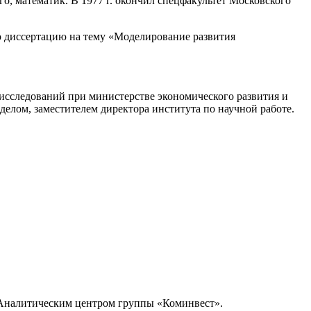
о, математик. В 1977 г. окончил спецфакультет Московского
ю диссертацию на тему «Моделирование развития
 исследований при министерстве экономического развития и
делом, заместителем директора института по научной работе.
ил Аналитическим центром группы «Коминвест».