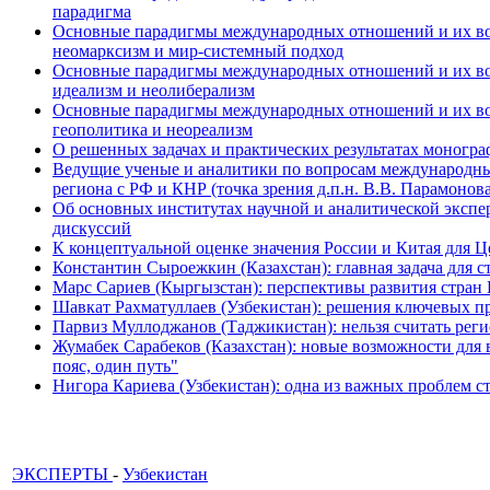
парадигма
Основные парадигмы международных отношений и их возм
неомарксизм и мир-системный подход
Основные парадигмы международных отношений и их возм
идеализм и неолиберализм
Основные парадигмы международных отношений и их возмо
геополитика и неореализм
О решенных задачах и практических результатах моногра
Ведущие ученые и аналитики по вопросам международных
региона с РФ и КНР (точка зрения д.п.н. В.В. Парамонова
Об основных институтах научной и аналитической экспе
дискуссий
К концептуальной оценке значения России и Китая для 
Константин Сыроежкин (Казахстан): главная задача для 
Марс Сариев (Кыргызстан): перспективы развития стран
Шавкат Рахматуллаев (Узбекистан): решения ключевых п
Парвиз Муллоджанов (Таджикистан): нельзя считать ре
Жумабек Сарабеков (Казахстан): новые возможности для
пояс, один путь"
Нигора Кариева (Узбекистан): одна из важных проблем с
ЭКСПЕРТЫ
-
Узбекистан