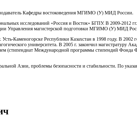
еподаватель Кафедры востоковедения МГИМО (У) МИД России.
ональных исследований «Россия и Восток» БГПУ. В 2009-2012 гг.
енции Управления магистерской подготовки МГИМО (У) МИД Ро
г. Усть-Каменогорске Республики Казахстан в 1998 году. В 2002 г
агогического университета. В 2005 г. закончил магистратуру Ак
ем (стипендиат Международной программы стипендий Фонда Форд
льной Азии, проблемы безопасности и стабильности. По указан
ич