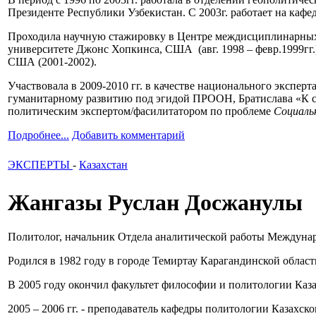
Президенте Республики Узбекистан. С 2003г. работает на каф
Проходила научную стажировку в Центре междисциплинарных и
университете Джонс Хопкинса, США (авг. 1998 – февр.1999гг
США (2001-2002).
Участвовала в 2009-2010 гг. в качестве национального экспе
гуманитарному развитию под эгидой ПРООН, Братислава «К с
политическим экспертом/фасилитатором по проблеме
Социаль
Подробнее...
Добавить комментарий
ЭКСПЕРТЫ
-
Казахстан
Жангазы Руслан Досжанулы
Политолог, начальник Отдела аналитической работы Междунар
Родился в 1982 году в городе Темиртау Карагандинской области
В 2005 году окончил факультет философии и политологии Каз
2005 – 2006 гг. - преподаватель кафедры политологии Казахск