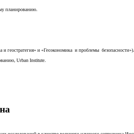
кому планированию.
 и геостратегия» и «Геоэкономика и проблемы безопасности»)
анию, Urban Institute.
на
еских исследований в качестве ведущего научного сотрудника И