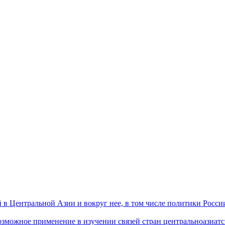
 Центральной Азии и вокруг нее, в том числе политики России 
ожное применение в изучении связей стран центральноазиатског