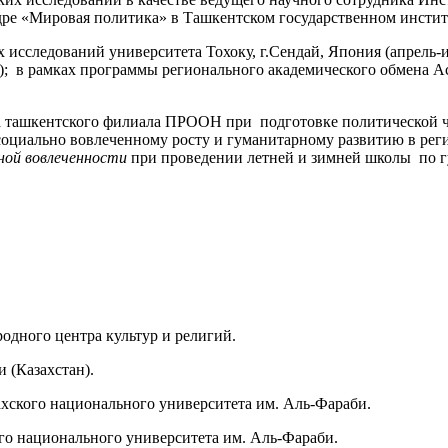
едре «Мировая политика» в Ташкентском государственном инстит
сследований университета Тохоку, г.Сендай, Япония (апрель-ию
.); в рамках программы регионального академического обмена
рта ташкентского филиала ПРООН при подготовке политической ч
оциально вовлеченному росту и гуманитарному развитию в рег
ной вовлеченности
при проведении летней и зимней школы по г
одного центра культур и религий.
 (Казахстан).
ахского национального университета им. Аль-Фараби.
ого национального университета им. Аль-Фараби.