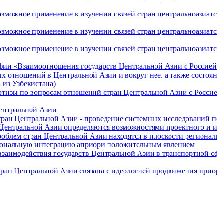
ожное применение в изучении связей стран центральноазиатског
ожное применение в изучении связей стран центральноазиатског
жное применение в изучении связей стран центральноазиатског
фии «Взаимоотношения государств Центральной Азии с Россией 
 отношений в Центральной Азии и вокруг нее, а также состоян
 из Узбекистана)
ртизы по вопросам отношений стран Центральной Азии с Россие
Центральной Азии
стран Центральной Азии - проведение системных исследований п
 Центральной Азии определяются возможностями проектного и 
роблем стран Центральной Азии находятся в плоскости региона
гиональную интеграцию априори положительным явлением
 взаимодействия государств Центральной Азии в транспортной 
тран Центральной Азии связана с идеологией продвижения прио