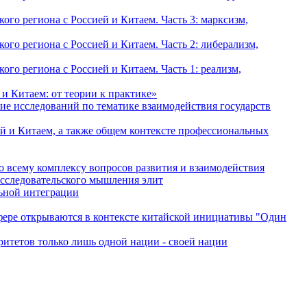
о региона с Россией и Китаем. Часть 3: марксизм,
о региона с Россией и Китаем. Часть 2: либерализм,
о региона с Россией и Китаем. Часть 1: реализм,
и Китаем: от теории к практике»
ие исследований по тематике взаимодействия государств
й и Китаем, а также общем контексте профессиональных
о всему комплексу вопросов развития и взаимодействия
исследовательского мышления элит
льной интеграции
сфере открываются в контексте китайской инициативы "Один
ритетов только лишь одной нации - своей нации