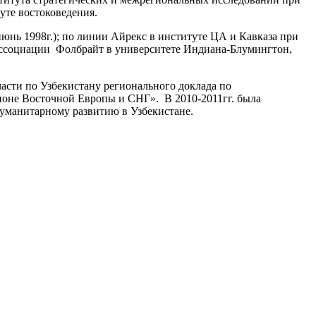
уте востоковедения.
нь 1998г.); по линии Айрекс в институте ЦА и Кавказа при
 Ассоциации Фолбрайт в университете Индиана-Блумингтон,
асти по Узбекистану регионального доклада по
ионе Восточной Европы и СНГ». В 2010-2011гг. была
уманитарному развитию в Узбекистане.