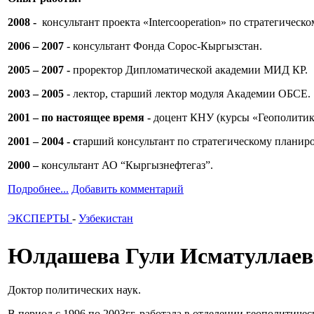
2008 -
консультант проекта «Intercooperation» по стратегичес
2006 – 2007
- консультант Фонда Сорос-Кыргызстан.
2005 – 2007 -
проректор Дипломатической академии МИД КР.
2003 – 2005
- лектор, старший лектор модуля Академии ОБСЕ.
2001 – по настоящее время -
доцент КНУ (курсы «Геополитика
2001 – 2004 -
с
тарший консультант по стратегическому планиров
2000 –
консультант АО “Кыргызнефтегаз”.
Подробнее...
Добавить комментарий
ЭКСПЕРТЫ
-
Узбекистан
Юлдашева Гули Исматуллаев
Доктор политических наук.
В период с 1996 по 2003гг. работала в отделении геополитич