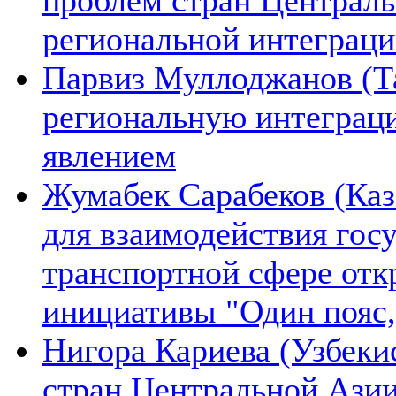
региональной интеграц
Парвиз Муллоджанов (Та
региональную интеграц
явлением
Жумабек Сарабеков (Каз
для взаимодействия гос
транспортной сфере отк
инициативы "Один пояс,
Нигора Кариева (Узбеки
стран Центральной Азии