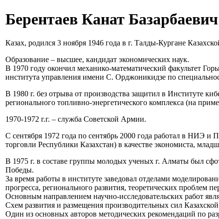
Берентаев Канат Базарбаевич
Казах, родился 3 ноября 1946 года в г. Талды-Кургане Казахск
Образование – высшее, кандидат экономических наук.
В 1970 году окончил механико-математический факультет Горь
института управления имени С. Орджоникидзе по специальнос
В 1980 г. без отрыва от производства защитил в Институте 
регионального топливно-энергетического комплекса (на приме
1970-1972 г.г. – служба Советской Армии.
С сентября 1972 года по сентябрь 2000 года работал в НИЭ и
торговли Республики Казахстан) в качестве экономиста, младш
В 1975 г. в составе группы молодых ученых г. Алматы был с
Победы.
За время работы в институте заведовал отделами моделирован
прогресса, регионального развития, теоретических проблем п
Основным направлением научно-исследовательских работ явля
Схем развития и размещения производительных сил Казахско
Один из основных авторов методических рекомендаций по разр