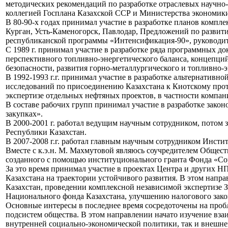
методических рекомендаций по разработке отраслевых научно
коллегией Госплана Казахской ССР и Министерства экономики
В 80-90-х годах принимал участие в разработке планов компле
Курган, Усть-Каменогорск, Павлодар, Предложений по развит
республиканской программы «Интенсификация-90», руководит
С 1989 г. принимал участие в разработке ряда программных д
перспективного топливно-энергетического баланса, концепц
безопасности, развития горно-металлургического и топливно-э
В 1992-1993 г.г. принимал участие в разработке альтернативн
исследований по присоединению Казахстана к Киотскому прото
экспертизе отдельных нефтяных проектов, в частности комп
В составе рабочих групп принимал участие в разработке зако
закупках».
В 2000-2001 г. работал ведущим научным сотрудником, потом 
Республики Казахстан.
В 2007-2008 г.г. работал главным научным сотрудником Инсти
Вместе с к.э.н. М. Махмутовой являюсь соучредителем Общес
созданного с помощью институционального гранта Фонда «Соро
За это время принимал участие в проектах Центра и других 
Казахстана на траектории устойчивого развития. В этом напр
Казахстан, проведении комплексной независимой экспертизе 
Национального фонда Казахстана, улучшению налогового зако
Основные интересы в последнее время сосредоточены на проб
подсистем общества. В этом направлении начато изучение вз
внутренней социально-экономической политики, так и внешн