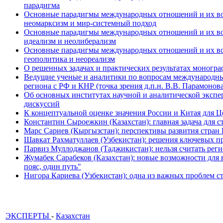
парадигма
Основные парадигмы международных отношений и их возм
неомарксизм и мир-системный подход
Основные парадигмы международных отношений и их возм
идеализм и неолиберализм
Основные парадигмы международных отношений и их возмо
геополитика и неореализм
О решенных задачах и практических результатах моногра
Ведущие ученые и аналитики по вопросам международных
региона с РФ и КНР (точка зрения д.п.н. В.В. Парамонова
Об основных институтах научной и аналитической экспе
дискуссий
К концептуальной оценке значения России и Китая для 
Константин Сыроежкин (Казахстан): главная задача для 
Марс Сариев (Кыргызстан): перспективы развития стран
Шавкат Рахматуллаев (Узбекистан): решения ключевых п
Парвиз Муллоджанов (Таджикистан): нельзя считать ре
Жумабек Сарабеков (Казахстан): новые возможности для
пояс, один путь"
Нигора Кариева (Узбекистан): одна из важных проблем с
ЭКСПЕРТЫ
-
Казахстан