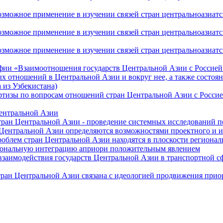
ожное применение в изучении связей стран центральноазиатског
ожное применение в изучении связей стран центральноазиатског
жное применение в изучении связей стран центральноазиатског
фии «Взаимоотношения государств Центральной Азии с Россией 
 отношений в Центральной Азии и вокруг нее, а также состоян
 из Узбекистана)
ртизы по вопросам отношений стран Центральной Азии с Россие
Центральной Азии
стран Центральной Азии - проведение системных исследований п
 Центральной Азии определяются возможностями проектного и 
роблем стран Центральной Азии находятся в плоскости региона
гиональную интеграцию априори положительным явлением
 взаимодействия государств Центральной Азии в транспортной 
тран Центральной Азии связана с идеологией продвижения прио