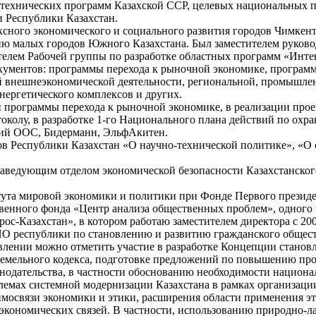
-технических программ Казахской ССР, целевых национальных 
 Республики Казахстан.
ксного экономического и социального развития городов Чимкент
ию малых городов Южного Казахстана. Был заместителем руково
елем Рабочей группы по разработке областных программ «Инте
окументов: программы перехода к рыночной экономике, програм
ий внешнеэкономической деятельности, региональной, промышле
нергетического комплексов и других.
ой программы перехода к рыночной экономике, в реализации про
колу, в разработке 1-го Национального плана действий по охр
аний ООС, Бидерманн, ЭльфАкитен.
нов Республики Казахстан «О научно-технической политике», «
заведующим отделом экономической безопасности Казахстанског
тута мировой экономики и политики при Фонде Первого президе
твенного фонда «Центр анализа общественных проблем», одного 
с-Казахстан», в котором работаю заместителем директора с 2001
НПО республики по становлению и развитию гражданского общест
авлении можно отметить участие в разработке Концепции станов
Земельного кодекса, подготовке предложений по повышению пр
нодательства, в частности обоснованию необходимости национ
лемах системной модернизации Казахстана в рамках организаци
аимосвязи экономики и этики, расширения области применения э
еэкономических связей. В частности, использованию природно-