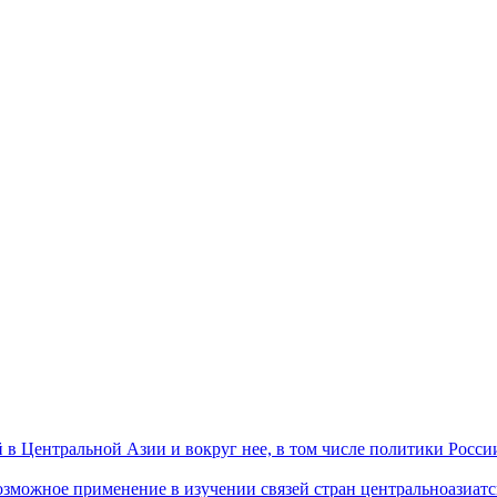
 Центральной Азии и вокруг нее, в том числе политики России 
ожное применение в изучении связей стран центральноазиатског