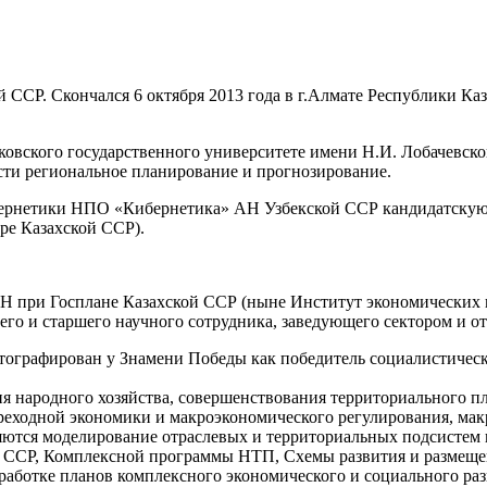
ой ССР. Скончался 6 октября 2013 года в г.Алмате Республики Ка
ковского государственного университете имени Н.И. Лобачевског
ти региональное планирование и прогнозирование.
кибернетики НПО «Кибернетика» АН Узбекской ССР кандидатску
ре Казахской ССР).
 ПН при Госплане Казахской ССР (ныне Институт экономических
его и старшего научного сотрудника, заведующего сектором и от
фотографирован у Знамени Победы как победитель социалистичес
ия народного хозяйства, совершенствования территориального 
ереходной экономики и макроэкономического регулирования, мак
ются моделирование отраслевых и территориальных подсистем 
й ССР, Комплексной программы НТП, Схемы развития и размещен
аботке планов комплексного экономического и социального разв