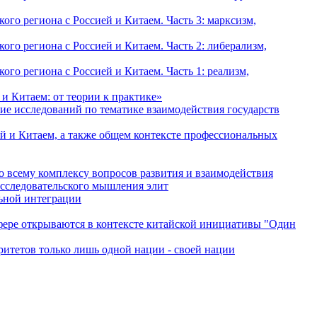
о региона с Россией и Китаем. Часть 3: марксизм,
о региона с Россией и Китаем. Часть 2: либерализм,
о региона с Россией и Китаем. Часть 1: реализм,
и Китаем: от теории к практике»
ие исследований по тематике взаимодействия государств
й и Китаем, а также общем контексте профессиональных
о всему комплексу вопросов развития и взаимодействия
исследовательского мышления элит
льной интеграции
сфере открываются в контексте китайской инициативы "Один
ритетов только лишь одной нации - своей нации