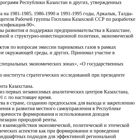
программ Республики Казахстан и других, утвержденных
а на 1981-1985, 1986-1990 и 1991-1995 годы, Аркалык, Талды-
дителя Рабочей группы Госплана Казахской ССР по разработке
нсификация-90».
мы развития и поддержки предпринимательства в Казахстане,
нной и структурно-инвестиционной политики, экономической
ектов по вопросам эмиссии парниковых газов в рамках
ане окружающей среды, и других. Принимал участие в
О специальных экономических зонах», «О государственных
о института стратегических исследований при президенте
нта Казахстана.
из первых независимых аналитических центров Казахстана,
 г. по настоящее время.
ва в стране, созданию предпосылок для выхода и закреплению
ления и развития местного самоуправления в Республике
озрачности формирования и использования доходов
ализации природной ренты.
и взаимодействия экономической, политической и этической
тических аспектов как при формировании и проведении
ландшафтных подходов для эффективной региональной