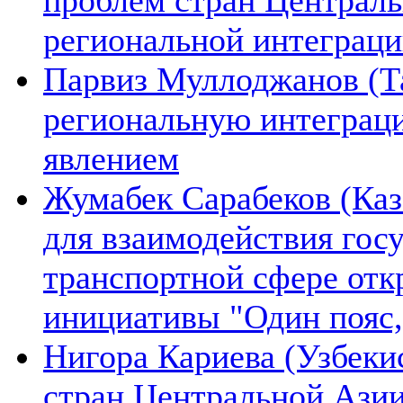
региональной интеграц
Парвиз Муллоджанов (Та
региональную интеграц
явлением
Жумабек Сарабеков (Каз
для взаимодействия гос
транспортной сфере отк
инициативы "Один пояс,
Нигора Кариева (Узбеки
стран Центральной Азии