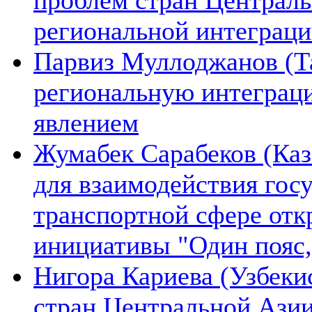
региональной интеграц
Парвиз Муллоджанов (Та
региональную интеграц
явлением
Жумабек Сарабеков (Каз
для взаимодействия гос
транспортной сфере отк
инициативы "Один пояс,
Нигора Кариева (Узбеки
стран Центральной Азии