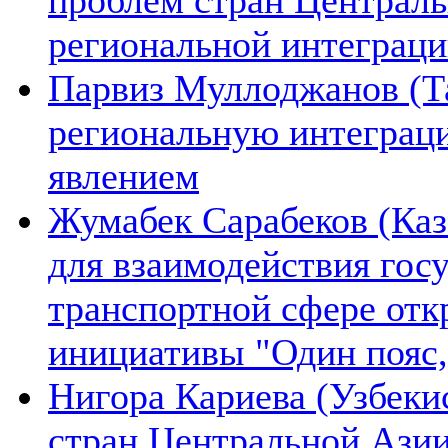
региональной интеграц
Парвиз Муллоджанов (Та
региональную интеграц
явлением
Жумабек Сарабеков (Каз
для взаимодействия гос
транспортной сфере отк
инициативы "Один пояс,
Нигора Кариева (Узбеки
стран Центральной Азии