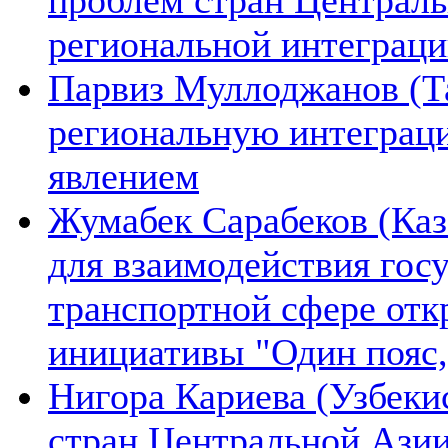
региональной интеграц
Парвиз Муллоджанов (Та
региональную интеграц
явлением
Жумабек Сарабеков (Каз
для взаимодействия гос
транспортной сфере отк
инициативы "Один пояс,
Нигора Кариева (Узбеки
стран Центральной Азии