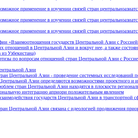
ожное применение в изучении связей стран центральноазиатског
ожное применение в изучении связей стран центральноазиатског
жное применение в изучении связей стран центральноазиатског
фии «Взаимоотношения государств Центральной Азии с Россией 
 отношений в Центральной Азии и вокруг нее, а также состоян
 из Узбекистана)
ртизы по вопросам отношений стран Центральной Азии с Россие
Центральной Азии
стран Центральной Азии - проведение системных исследований п
 Центральной Азии определяются возможностями проектного и 
роблем стран Центральной Азии находятся в плоскости региона
гиональную интеграцию априори положительным явлением
 взаимодействия государств Центральной Азии в транспортной 
тран Центральной Азии связана с идеологией продвижения прио