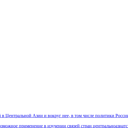
 Центральной Азии и вокруг нее, в том числе политики России 
ожное применение в изучении связей стран центральноазиатског