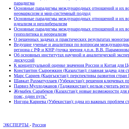
парадигма
Основные парадигмы международных отношений и их возм
неомарксизм и мир-системный подход
Основные парадигмы международных отношений и их возм
идеализм и неолиберализм
Основные парадигмы международных отношений и их возмо
геополитика и неореализм
О решенных задачах и практических результатах моногра
Ведущие ученые и аналитики по вопросам международных
региона с РФ и КНР (точка зрения д.п.н. В.В. Парамонова
Об основных институтах научной и аналитической экспе
дискуссий
К концептуальной оценке значения России и Китая для 
Константин Сыроежкин (Казахстан): главная задача для 
Марс Сариев (Кыргызстан): перспективы развития стран
Шавкат Рахматуллаев (Узбекистан): решения ключевых п
Парвиз Муллоджанов (Таджикистан): нельзя считать ре
Жумабек Сарабеков (Казахстан): новые возможности для
пояс, один путь"
Нигора Кариева (Узбекистан): одна из важных проблем с
ЭКСПЕРТЫ
-
Россия