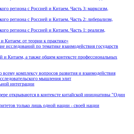
о региона с Россией и Китаем. Часть 3: марксизм,
о региона с Россией и Китаем. Часть 2: либерализм,
о региона с Россией и Китаем. Часть 1: реализм,
и Китаем: от теории к практике»
ие исследований по тематике взаимодействия государств
й и Китаем, а также общем контексте профессиональных
о всему комплексу вопросов развития и взаимодействия
исследовательского мышления элит
льной интеграции
сфере открываются в контексте китайской инициативы "Один
ритетов только лишь одной нации - своей нации