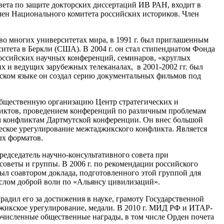
овета по защите докторских диссертаций ИВ РАН, входит в
лен Национального комитета российских историков. Член
во многих университетах мира, в 1991 г. был приглашенным
итета в Беркли (США). В 2004 г. он стал стипендиатом Фонда
оссийских научных конференций, семинаров, «круглых
их и ведущих зарубежных телеканалах, в 2001-2002 гг. был
бском языке он создал серию документальных фильмов под
общественную организацию Центр стратегических и
иктов, проведением конференций по различным проблемам
м конфликтам Дартмутской конференции. Он внес большой
еское урегулирование межтаджикского конфликта. Является
ых форматов.
редседатель научно-консультативного совета при
веты и группы. В 2006 г. по рекомендации российского
л соавтором доклада, подготовленного этой группой для
ослом доброй воли по «Альянсу цивилизаций».
адил его за достижения в науке, грамоту Государственной
жикское урегулирование, медали. В 2010 г. МИД РФ и ИТАР-
численные общественные награды, в том числе Орден почета