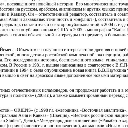
ка», посвященного новейшей истории. Его многочисленные тру
 Востока на русском, арабском, английском и других языках пр
ии и Кавказу. Он – ответственный редактор, составитель и соа
нтральная Азия и Закавказье: этничность и конфликт»), составител
нный редактор, составитель и соавтор опубликованной в 2004 г. из
 лет стала опубликованная в США в 2005 г. монография “Radical I
дшая в списки обязательной литературы по предмету в большинс
Йемена. Объектом его научного интереса стали древняя и новей
-йеменской, впоследствии российской комплексной экспедиции, р
ва. Его исследования истории, бесписьменного языка, уникальн
ом. В России в 1981 г. вышла написанная в соавторстве с В.Я.
итании в 1994 г. была опубликована новая книга В.В.Наумкина “I
би вышло в свет на арабском языке дополненное новыми материал
тных отечественных исламоведов, он продолжает работать и в э
тура и политика» (2008 г.), а также комментированный перевод
ток – ORIENS» (с 1998 г.), ежегодника «Восточная аналитика»
тральная Азия и Кавказ» (Швеция), «Вестник российской нации»
sian Studies”, Дели), «Международные отношения» («Равабет-э х
» (серия: филология и востоковедение), альманахов «Ислам в с