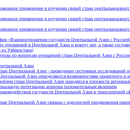
ожное применение в изучении связей стран центральноазиатског
ожное применение в изучении связей стран центральноазиатског
жное применение в изучении связей стран центральноазиатског
фии «Взаимоотношения государств Центральной Азии с Россией 
 отношений в Центральной Азии и вокруг нее, а также состоян
 из Узбекистана)
ртизы по вопросам отношений стран Центральной Азии с Россие
Центральной Азии
стран Центральной Азии - проведение системных исследований п
 Центральной Азии определяются возможностями проектного и 
роблем стран Центральной Азии находятся в плоскости региона
гиональную интеграцию априори положительным явлением
 взаимодействия государств Центральной Азии в транспортной 
тран Центральной Азии связана с идеологией продвижения прио