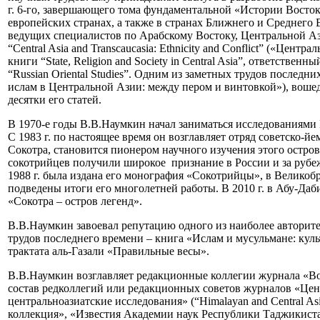
г. 6-го, завершающего тома фундаментальной «Истории Восто
европейских странах, а также в странах Ближнего и Среднего
ведущих специалистов по Арабскому Востоку, Центральной Аз
“Central Asia and Transcaucasia: Ethnicity and Conflict” («Це
книги “State, Religion and Society in Central Asia”, ответстве
“Russian Oriental Studies”. Одним из заметных трудов последних
ислам в Центральной Азии: между пером и винтовкой»), воше
десятки его статей.
В 1970-е годы В.В.Наумкин начал заниматься исследованиями 
С 1983 г. по настоящее время он возглавляет отряд советско
Сокотра, становится пионером научного изучения этого остро
сокотрийцев получили широкое признание в России и за рубеж
1988 г. была издана его монография «Сокотрийцы», в Великобр
подведены итоги его многолетней работы. В 2010 г. в Абу-Да
«Сокотра – остров легенд».
В.В.Наумкин завоевал репутацию одного из наиболее авторите
трудов последнего времени – книга «Ислам и мусульмане: куль
трактата аль-Газали «Правильные весы».
В.В.Наумкин возглавляет редакционные коллегии журнала «Вос
состав редколлегий или редакционных советов журналов «Цен
центральноазиатские исследования» (“Himalayan and Central A
коллекция», «Известия Академии наук Республики Таджикистан