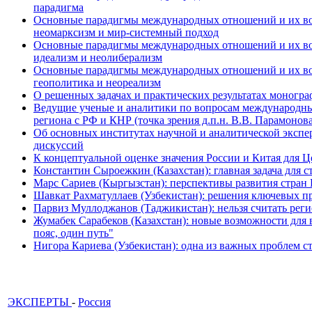
парадигма
Основные парадигмы международных отношений и их возм
неомарксизм и мир-системный подход
Основные парадигмы международных отношений и их возм
идеализм и неолиберализм
Основные парадигмы международных отношений и их возмо
геополитика и неореализм
О решенных задачах и практических результатах моногра
Ведущие ученые и аналитики по вопросам международных
региона с РФ и КНР (точка зрения д.п.н. В.В. Парамонова
Об основных институтах научной и аналитической экспе
дискуссий
К концептуальной оценке значения России и Китая для 
Константин Сыроежкин (Казахстан): главная задача для 
Марс Сариев (Кыргызстан): перспективы развития стран
Шавкат Рахматуллаев (Узбекистан): решения ключевых п
Парвиз Муллоджанов (Таджикистан): нельзя считать ре
Жумабек Сарабеков (Казахстан): новые возможности для
пояс, один путь"
Нигора Кариева (Узбекистан): одна из важных проблем с
ЭКСПЕРТЫ
-
Россия