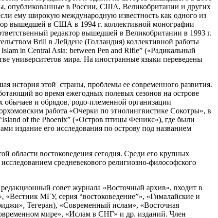
ды, опубликованные в России, США, Великобритании и других
инесли ему широкую международную известность как одного из
втор вышедшей в США в 1994 г. коллективной монографии
ь и ответственный редактор вышедшей в Великобритании в 1993 г.
дательством Brill в Лейдене (Голландия) коллективной работы
slam in Central Asia: between Pen and Rifle” («Радикальный
тве университетов мира. На иностранные языки переведены
шая история этой страны, проблемы ее современного развития.
аботающий во время ежегодных полевых сезонов на острове
ых обычаев и обрядов, родо-племенной организации
Порхомовским работа «Очерки по этнолингвистике Сокотры», в
sland of the Phoenix” («Остров птицы Феникс»), где были
ами издание его исследования по острову под названием
той области востоковедения сегодня. Среди его крупных
 с исследованием средневекового религиозно-философского
, редакционный совет журнала «Восточный архив», входит в
, «Вестник МГУ, серия “востоковедение”», «Гималайские и
ариджи», Тегеран), «Современный ислам», «Восточная
овременном мире», «Ислам в СНГ» и др. изданий. Член