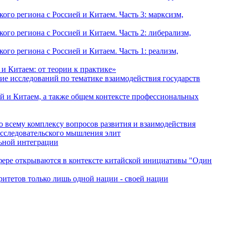
о региона с Россией и Китаем. Часть 3: марксизм,
о региона с Россией и Китаем. Часть 2: либерализм,
о региона с Россией и Китаем. Часть 1: реализм,
и Китаем: от теории к практике»
ие исследований по тематике взаимодействия государств
й и Китаем, а также общем контексте профессиональных
о всему комплексу вопросов развития и взаимодействия
исследовательского мышления элит
льной интеграции
сфере открываются в контексте китайской инициативы "Один
ритетов только лишь одной нации - своей нации