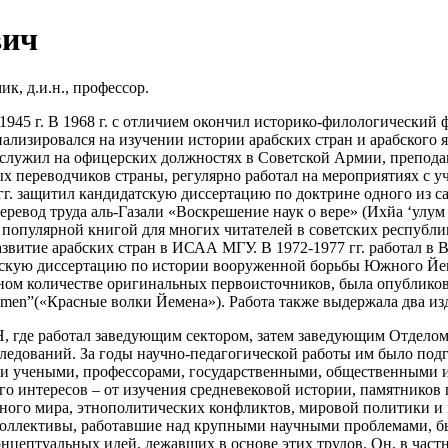
вич
к, д.и.н., профессор.
 1945 г. В 1968 г. с отличием окончил историко-филологически
ализировался на изучении истории арабских стран и арабского я
г. служил на офицерских должностях в Советской Армии, препод
х переводчиков страны, регулярно работал на мероприятиях с 
г. защитил кандидатскую диссертацию по доктрине одного из с
 перевод труда аль-Газали «Воскрешение наук о вере» (Ихйа ‘улу
 популярной книгой для многих читателей в советских республик
азвитие арабских стран в ИСАА МГУ. В 1972-1977 гг. работал 
орскую диссертацию по истории вооруженной борьбы Южного Йе
ом количестве оригинальных первоисточников, была опубликован
emen”(«Красные волки Йемена»). Работа также выдержала два изд
Н, где работал заведующим сектором, затем заведующим Отделом а
следований. За годы научно-педагогической работы им было под
ми учеными, профессорами, государственными, общественными и
о интересов – от изучения средневековой истории, памятников
нного мира, этнополитических конфликтов, мировой политики и
е коллективы, работавшие над крупными научными проблемами, 
онцептуальных идей, лежавших в основе этих трудов. Он, в час