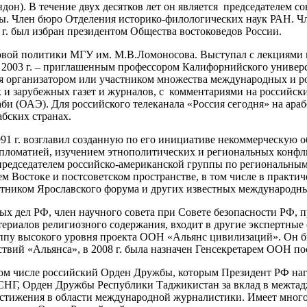
он). В течение двух десятков лет он является председателем с
еты. Член бюро Отделения историко-филологических наук РАН. Ч
г. был избран президентом Общества востоковедов России.
ровой политики МГУ им. М.В.Ломоносова. Выступал с лекциями 
 2003 г. – приглашенным профессором Калифорнийского универс
ся организатором или участником множества международных и р
х и зарубежных газет и журналов, с комментариями на российск
и (ОАЭ). Для российского телеканала «Россия сегодня» на ара
абских странах.
91 г. возглавил созданную по его инициативе некоммерческую 
пломатией, изучением этнополитических и региональных конфл
редседателем российско-американской группы по региональны
 Востоке и постсоветском пространстве, в том числе в практич
стником Ярославского форума и других известных международн
х дел РФ, член научного совета при Совете безопасности РФ, п
алов религиозного содержания, входит в другие экспертные со
ппу высокого уровня проекта ООН «Альянс цивилизаций». Он бы
твий «Альянса», в 2008 г. была назначен Генсекретарем ООН п
ом числе российский Орден Дружбы, которым Президент РФ нагр
СНГ, Орден Дружбы Республики Таджикистан за вклад в межтад
тижения в области международной журналистики. Имеет много