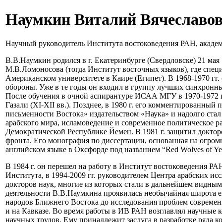
Наумкин Виталий Вячеславо
Научный руководитель Института востоковедения РАН, академи
В.В.Наумкин родился в г. Екатеринбурге (Свердловске) 21 мая
М.В.Ломоносова (тогда Институт восточных языков), где специ
Американском университете в Каире (Египет). В 1968-1970 г
обороны. Уже в те годы он входил в группу лучших синхронны
После обучения в очной аспирантуре ИСАА МГУ в 1970-1972 г
Газали (XI-XII вв.). Позднее, в 1980 г. его комментированный
письменности Востока» издательством «Наука» и надолго стал
арабского мира, исламоведение и современное политическое р
Демократической Республике Йемен. В 1981 г. защитил докт
фронта. Его монография по диссертации, основанная на огромн
английском языке в Оксфорде под названием “Red Wolves of Y
В 1984 г. он перешел на работу в Институт востоковедения РА
Института, в 1994-2009 гг. руководителем Центра арабских ис
докторов наук, многие из которых стали в дальнейшем видны
деятельности В.В.Наумкина проявилась необычайная широта ег
народов Ближнего Востока до исследования проблем совреме
и на Кавказе. Во время работы в ИВ РАН возглавлял научны
научных трудов. Ему принадлежит заслуга в разработке ряда к