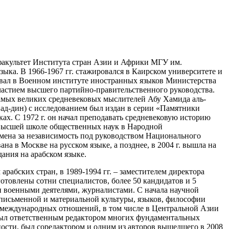
й факультет Института стран Азии и Африки МГУ им.
зыка. В 1966-1967 гг. стажировался в Каирском университете и
авал в Военном институте иностранных языков Министерства
участием высшего партийно-правительственного руководства.
амых великих средневековых мыслителей Абу Хамида аль-
м ад-дин) с исследованием был издан в серии «Памятники
ах. С 1972 г. он начал преподавать средневековую историю
в Высшей школе общественных наук в Народной
мена за независимость под руководством Национального
а в Москве на русском языке, а позднее, в 2004 г. вышла на
ания на арабском языке.
рабских стран, в 1989-1994 гг. – заместителем директора
готовлены сотни специалистов, более 50 кандидатов и 5
 военными деятелями, журналистами. С начала научной
 письменной и материальной культуры, языков, философии
 международных отношений, в том числе в Центральной Азии
был ответственным редактором многих фундаментальных
тности, был соредактором и одним из авторов вышедшего в 2008