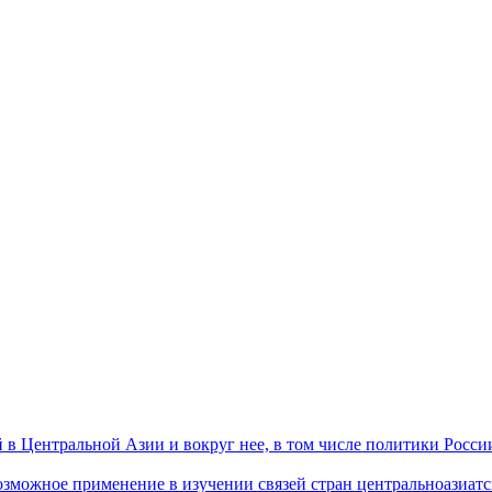
 Центральной Азии и вокруг нее, в том числе политики России 
ожное применение в изучении связей стран центральноазиатског