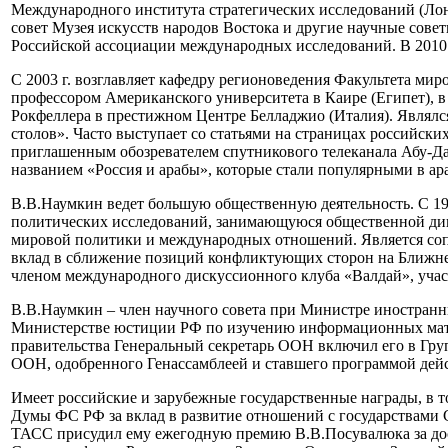
Международного института стратегических исследований (Лонд
совет Музея искусств народов Востока и другие научные сов
Российской ассоциации международных исследований. В 2010 
С 2003 г. возглавляет кафедру регионоведения Факультета ми
профессором Американского университета в Каире (Египет), в
Рокфеллера в престижном Центре Белладжио (Италия). Являл
столов». Часто выступает со статьями на страницах российски
приглашенным обозревателем спутникового телеканала Абу-Даб
названием «Россия и арабы», которые стали популярными в ар
В.В.Наумкин ведет большую общественную деятельность. С 19
политических исследований, занимающуюся общественной ди
мировой политики и международных отношений. Является соп
вклад в сближение позиций конфликтующих сторон на Ближнем
членом международного дискуссионного клуба «Валдай», уча
В.В.Наумкин – член научного совета при Министре иностранны
Министерстве юстиции РФ по изучению информационных матери
правительства Генеральный секретарь ООН включил его в Гру
ООН, одобренного Генассамблеей и ставшего программой дейс
Имеет российские и зарубежные государственные награды, в т
Думы ФС РФ за вклад в развитие отношений с государствами 
ТАСС присудил ему ежегодную премию В.В.Посувалюка за дос