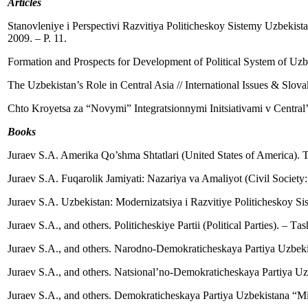
Articles
Stanovleniye i Perspectivi Razvitiya Politicheskoy Sistemy Uzbekist
2009. – P. 11.
Formation and Prospects for Development of Political System of Uzbe
The Uzbekistan’s Role in Central Asia // International Issues & Slov
Chto Kroyetsa za “Novymi” Integratsionnymi Initsiativami v Central’
Books
Juraev S.A. Amerika Qo’shma Shtatlari (United States of America). 
Juraev S.A. Fuqarolik Jamiyati: Nazariya va Amaliyot (Civil Society:
Juraev S.A. Uzbekistan: Modernizatsiya i Razvitiye Politicheskoy Si
Juraev S.A., and others. Politicheskiye Partii (Political Parties). – 
Juraev S.A., and others. Narodno-Demokraticheskaya Partiya Uzbeki
Juraev S.A., and others. Natsional’no-Demokraticheskaya Partiya Uz
Juraev S.A., and others. Demokraticheskaya Partiya Uzbekistana “Mi