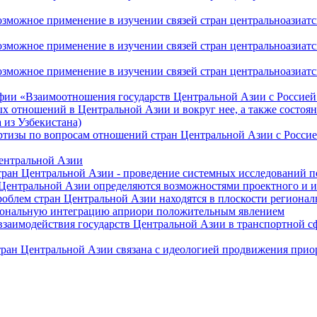
ожное применение в изучении связей стран центральноазиатског
ожное применение в изучении связей стран центральноазиатског
жное применение в изучении связей стран центральноазиатског
фии «Взаимоотношения государств Центральной Азии с Россией 
 отношений в Центральной Азии и вокруг нее, а также состоян
 из Узбекистана)
ртизы по вопросам отношений стран Центральной Азии с Россие
Центральной Азии
стран Центральной Азии - проведение системных исследований п
 Центральной Азии определяются возможностями проектного и 
роблем стран Центральной Азии находятся в плоскости региона
гиональную интеграцию априори положительным явлением
 взаимодействия государств Центральной Азии в транспортной 
тран Центральной Азии связана с идеологией продвижения прио