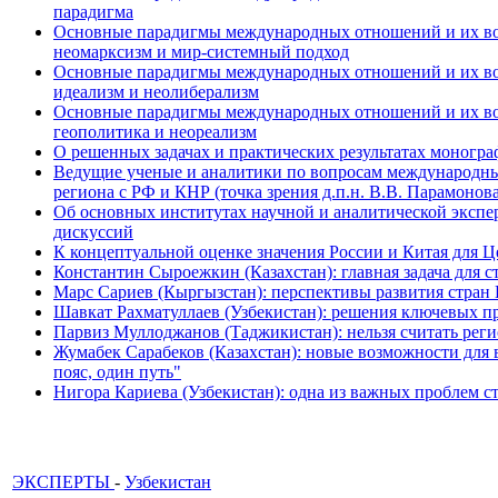
парадигма
Основные парадигмы международных отношений и их возм
неомарксизм и мир-системный подход
Основные парадигмы международных отношений и их возм
идеализм и неолиберализм
Основные парадигмы международных отношений и их возмо
геополитика и неореализм
О решенных задачах и практических результатах моногра
Ведущие ученые и аналитики по вопросам международных
региона с РФ и КНР (точка зрения д.п.н. В.В. Парамонова
Об основных институтах научной и аналитической экспе
дискуссий
К концептуальной оценке значения России и Китая для 
Константин Сыроежкин (Казахстан): главная задача для 
Марс Сариев (Кыргызстан): перспективы развития стран
Шавкат Рахматуллаев (Узбекистан): решения ключевых п
Парвиз Муллоджанов (Таджикистан): нельзя считать ре
Жумабек Сарабеков (Казахстан): новые возможности для
пояс, один путь"
Нигора Кариева (Узбекистан): одна из важных проблем с
ЭКСПЕРТЫ
-
Узбекистан