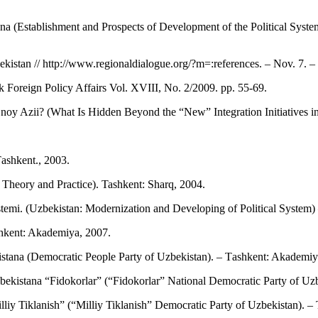
ana (Establishment and Prospects of Development of the Political Sys
kistan // http://www.regionaldialogue.org/?m=:references. – Nov. 7. –
ak Foreign Policy Affairs Vol. XVIII, No. 2/2009. pp. 55-69.
noy Azii? (What Is Hidden Beyond the “New” Integration Initiatives in
Тashkent., 2003.
 Theory and Practice). Tashkent: Sharq, 2004.
stemi. (Uzbekistan: Modernization and Developing of Political System)
Тashkent: Akademiya, 2007.
stana (Democratic People Party of Uzbekistan). – Тashkent: Akademiy
bekistana “Fidokorlar” (“Fidokorlar” National Democratic Party of Uz
lliy Tiklanish” (“Milliy Tiklanish” Democratic Party of Uzbekistan). 