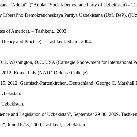
stana “Adolat”. (“Adolat” Social-Democratic Party of Uzbekistan) – Т
ey Liberal’no-Demokraticheskaya Partiya Uzbekistana (UzLiDeP). ([UzL
es of America). – Тashkent., 2003.
 Theory and Practice). – Tashkent: Sharq, 2004.
 2012, Washington, D.C. USA (Carnegie Endowment for International P
, 2012, Rome, Italy (NATO Defense College).
3-15, 2012, Garmisch-Partenkirchen, Deutschland (George C. Marshall E
Uzbekistan.
 Uzbekistan.
erience and Legislation of Uzbekistan”, September 29-30, 2009, Tashken
on”, June 16-18, 2009, Tashkent, Uzbekistan.