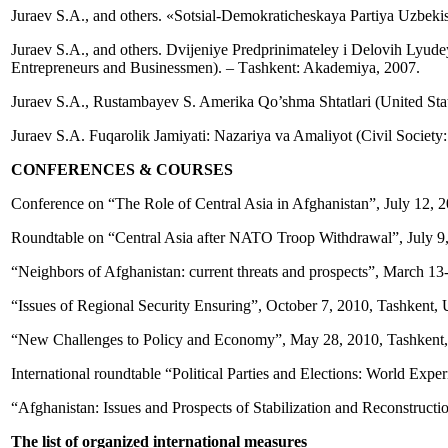
Juraev S.A., and others. «Sotsial-Demokraticheskaya Partiya Uzbeki
Juraev S.A., and others. Dvijeniye Predprinimateley i Delovih Lyud
Entrepreneurs and Businessmen). – Тashkent: Akademiya, 2007.
Juraev S.A., Rustambayev S. Amerika Qo’shma Shtatlari (United Stat
Juraev S.A. Fuqarolik Jamiyati: Nazariya va Amaliyot (Civil Society:
CONFERENCES & COURSES
Conference on “The Role of Central Asia in Afghanistan”, July 12,
Roundtable on “Central Asia after NATO Troop Withdrawal”, July 9
“Neighbors of Afghanistan: current threats and prospects”, March 1
“Issues of Regional Security Ensuring”, October 7, 2010, Tashkent, 
“New Challenges to Policy and Economy”, May 28, 2010, Tashkent,
International roundtable “Political Parties and Elections: World Exp
“Afghanistan: Issues and Prospects of Stabilization and Reconstructi
The list of organized international measures