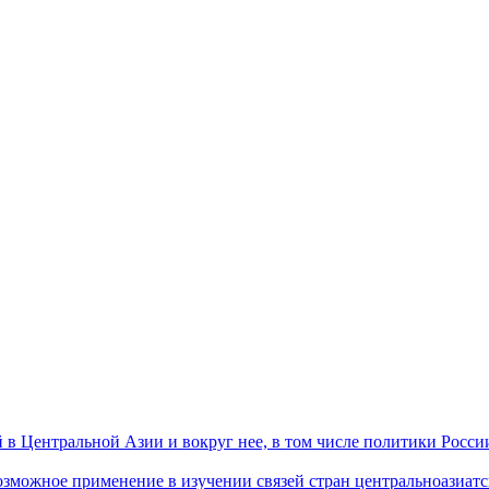
 Центральной Азии и вокруг нее, в том числе политики России 
ожное применение в изучении связей стран центральноазиатског