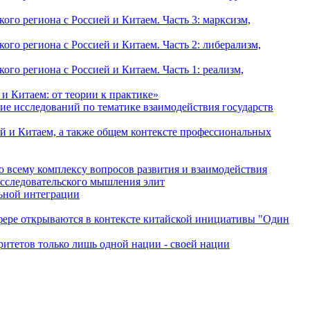
о региона с Россией и Китаем. Часть 3: марксизм,
о региона с Россией и Китаем. Часть 2: либерализм,
о региона с Россией и Китаем. Часть 1: реализм,
и Китаем: от теории к практике»
ие исследований по тематике взаимодействия государств
й и Китаем, а также общем контексте профессиональных
о всему комплексу вопросов развития и взаимодействия
исследовательского мышления элит
льной интеграции
сфере открываются в контексте китайской инициативы "Один
ритетов только лишь одной нации - своей нации