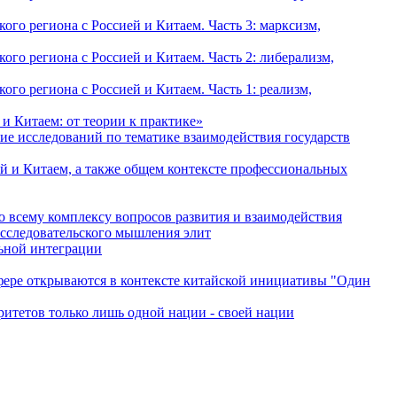
о региона с Россией и Китаем. Часть 3: марксизм,
о региона с Россией и Китаем. Часть 2: либерализм,
о региона с Россией и Китаем. Часть 1: реализм,
и Китаем: от теории к практике»
ие исследований по тематике взаимодействия государств
й и Китаем, а также общем контексте профессиональных
о всему комплексу вопросов развития и взаимодействия
исследовательского мышления элит
льной интеграции
сфере открываются в контексте китайской инициативы "Один
ритетов только лишь одной нации - своей нации