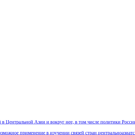
 Центральной Азии и вокруг нее, в том числе политики России 
ожное применение в изучении связей стран центральноазиатског