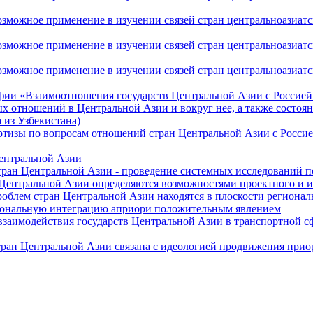
ожное применение в изучении связей стран центральноазиатског
ожное применение в изучении связей стран центральноазиатског
жное применение в изучении связей стран центральноазиатског
фии «Взаимоотношения государств Центральной Азии с Россией 
 отношений в Центральной Азии и вокруг нее, а также состоян
 из Узбекистана)
ртизы по вопросам отношений стран Центральной Азии с Россие
Центральной Азии
стран Центральной Азии - проведение системных исследований п
 Центральной Азии определяются возможностями проектного и 
роблем стран Центральной Азии находятся в плоскости региона
гиональную интеграцию априори положительным явлением
 взаимодействия государств Центральной Азии в транспортной 
тран Центральной Азии связана с идеологией продвижения прио