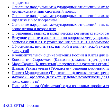
парадигма
Основные парадигмы международных отношений и их возм
неомарксизм и мир-системный подход
Основные парадигмы международных отношений и их возм
идеализм и неолиберализм
Основные парадигмы международных отношений и их возмо
геополитика и неореализм
О решенных задачах и практических результатах моногра
Ведущие ученые и аналитики по вопросам международных
региона с РФ и КНР (точка зрения д.п.н. В.В. Парамонова
Об основных институтах научной и аналитической экспе
дискуссий
К концептуальной оценке значения России и Китая для 
Константин Сыроежкин (Казахстан): главная задача для 
Марс Сариев (Кыргызстан): перспективы развития стран
Шавкат Рахматуллаев (Узбекистан): решения ключевых п
Парвиз Муллоджанов (Таджикистан): нельзя считать ре
Жумабек Сарабеков (Казахстан): новые возможности для
пояс, один путь"
Нигора Кариева (Узбекистан): одна из важных проблем с
ЭКСПЕРТЫ
-
Россия