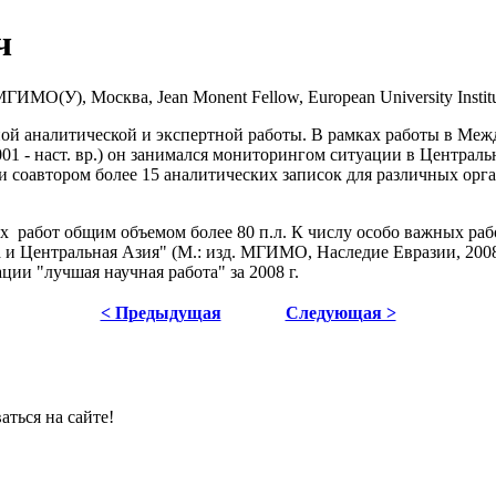
ч
О(У), Москва, Jean Monent Fellow, European University Institut
дной аналитической и экспертной работы. В рамках работы в М
01 - наст. вр.) он занимался мониторингом ситуации в Централ
м и соавтором более 15 аналитических записок для различных ор
х работ общим объемом более 80 п.л. К числу особо важных раб
 и Центральная Азия" (М.: изд. МГИМО, Наследие Евразии, 2008
ии "лучшая научная работа" за 2008 г.
< Предыдущая
Следующая >
ться на сайте!