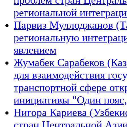
региональной интеграц
Парвиз Муллоджанов (Та
региональную интеграц
явлением
Жумабек Сарабеков (Каз
для взаимодействия гос
транспортной сфере отк
инициативы "Один пояс,
Нигора Кариева (Узбеки
стран Центральной Азии